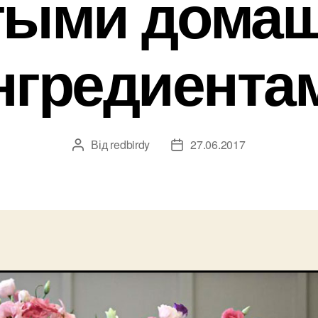
тыми дома
нгредиента
Від
redbirdy
27.06.2017
Автор
Дата
запису
запису