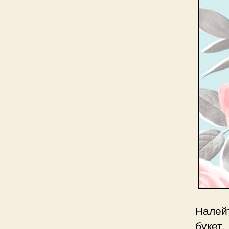
Налейт
букет