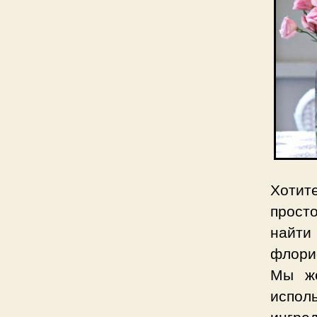
Хотит
прост
найти
флори
Мы же
испо
ингред