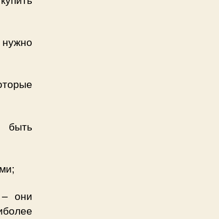
нужно
которые
ы быть
ми;
 – они
иболее