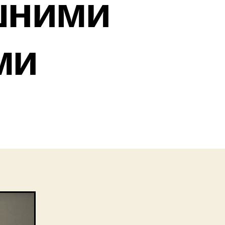
шними
ми