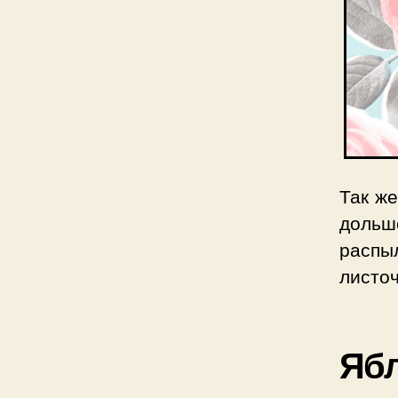
Так же
дольш
распыл
листоч
Ябл