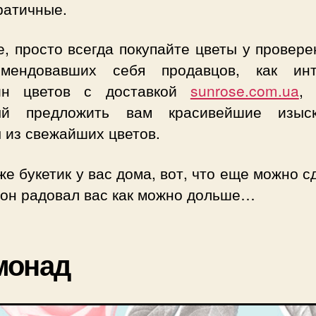
ратичные.
, просто всегда покупайте цветы у провер
омендовавших себя продавцов, как инт
ин цветов с доставкой
sunrose.com.ua
, 
ый предложить вам красивейшие изыс
 из свежайших цветов.
же букетик у вас дома, вот, что еще можно с
 он радовал вас как можно дольше…
монад