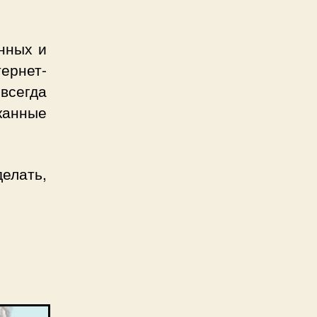
енных и
ернет-
всегда
канные
делать,