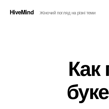
HiveMind
Жіночий погляд на різні теми
Как
буке