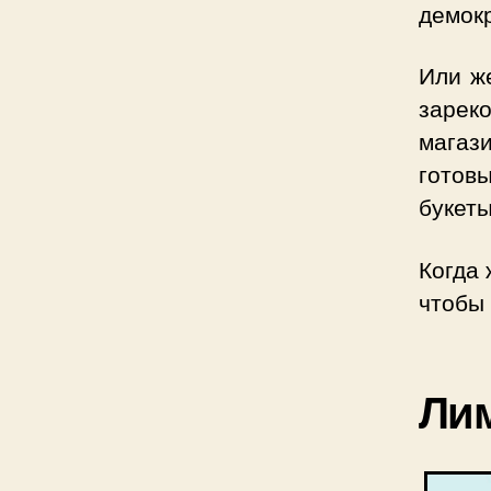
демок
Или же
зарек
магаз
готов
букеты
Когда 
чтобы
Ли