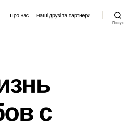
Про нас
Наші друзі та партнери
Пошук
изнь
бов с