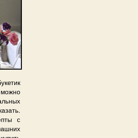
укетик
 можно
альных
азать.
епты с
ашних
 купить