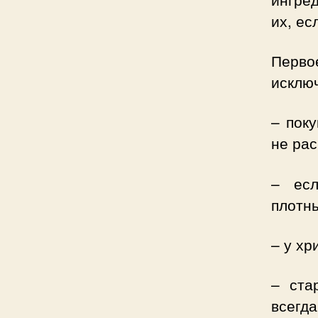
их, ес
Перв
исключ
– поку
не рас
– есл
плотны
– у х
– ста
всегд