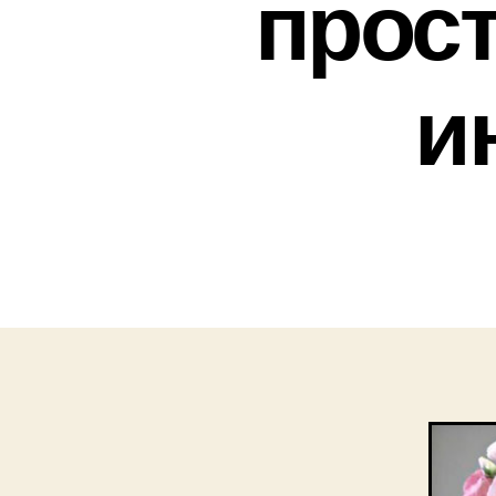
прос
и