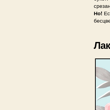
срезан
Но!
Ес
бесцве
Лак