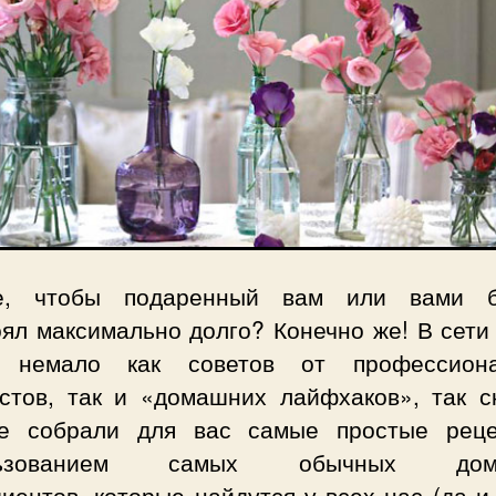
е, чтобы подаренный вам или вами б
оял максимально долго? Конечно же! В сети
 немало как советов от профессион
стов, так и «домашних лайфхаков», так ск
 собрали для вас самые простые рец
льзованием самых обычных дом
иентов, которые найдутся у всех нас (да и