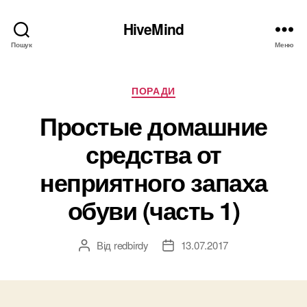
HiveMind
Пошук
Меню
Категорії
ПОРАДИ
Простые домашние
средства от
неприятного запаха
обуви (часть 1)
Від
redbirdy
13.07.2017
Автор
Дата
запису
запису