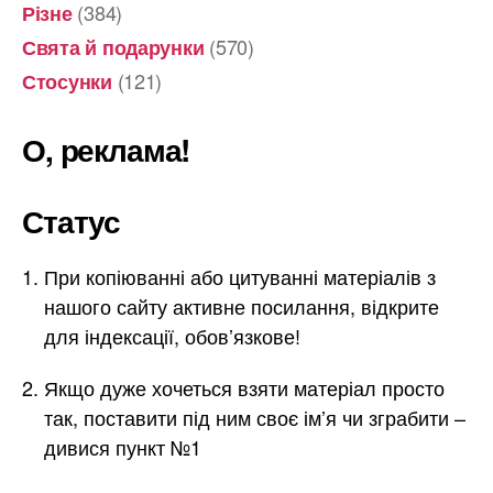
(384)
Різне
(570)
Свята й подарунки
(121)
Стосунки
О, реклама!
Статус
При копіюванні або цитуванні матеріалів з
нашого сайту активне посилання, відкрите
для індексації, обов’язкове!
Якщо дуже хочеться взяти матеріал просто
так, поставити під ним своє ім’я чи зграбити –
дивися пункт №1