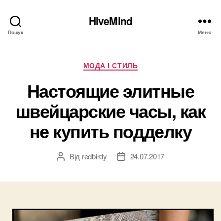
HiveMind
Пошук
Меню
Категорії
МОДА І СТИЛЬ
Настоящие элитные
швейцарские часы, как
не купить подделку
Від
redbirdy
24.07.2017
Автор
Дата
запису
запису