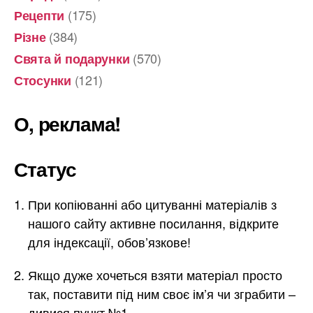
(175)
Рецепти
(384)
Різне
(570)
Свята й подарунки
(121)
Стосунки
О, реклама!
Статус
При копіюванні або цитуванні матеріалів з
нашого сайту активне посилання, відкрите
для індексації, обов’язкове!
Якщо дуже хочеться взяти матеріал просто
так, поставити під ним своє ім’я чи зграбити –
дивися пункт №1