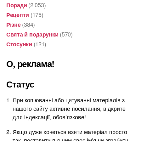
(2 053)
Поради
(175)
Рецепти
(384)
Різне
(570)
Свята й подарунки
(121)
Стосунки
О, реклама!
Статус
При копіюванні або цитуванні матеріалів з
нашого сайту активне посилання, відкрите
для індексації, обов’язкове!
Якщо дуже хочеться взяти матеріал просто
так, поставити під ним своє ім’я чи зграбити –