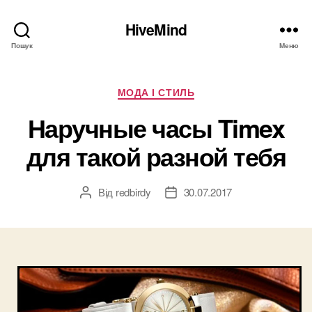
HiveMind
Пошук
Меню
Категорії
МОДА І СТИЛЬ
Наручные часы Timex
для такой разной тебя
Від
redbirdy
30.07.2017
Автор
Дата
запису
запису