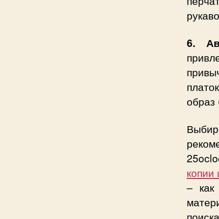
перча
рукаво
6. А
привл
привы
плато
образ 
Выбир
реко
25ocl
копии
– как
матер
поиска