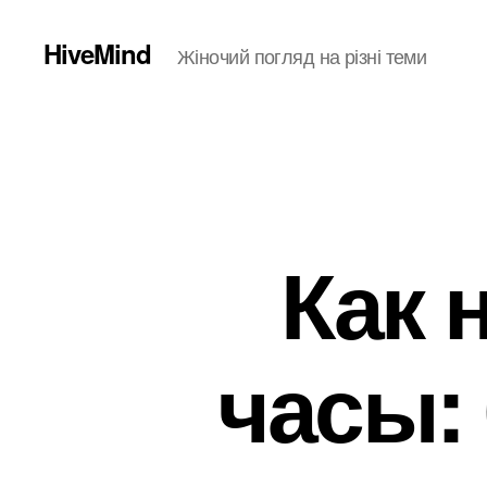
HiveMind
Жіночий погляд на різні теми
Как 
часы: