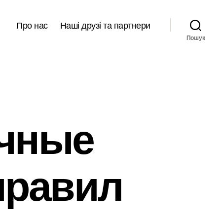
Про нас
Наші друзі та партнери
Пошук
учные
правил