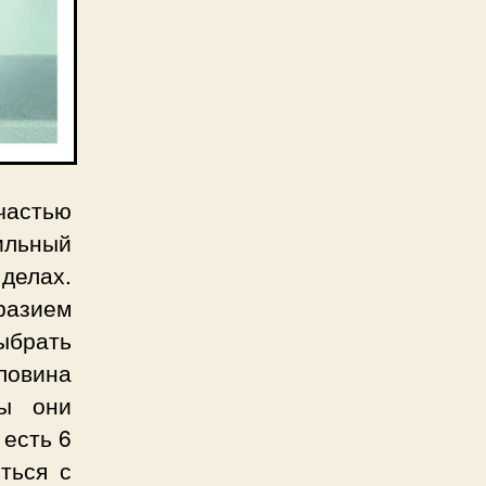
частью
ильный
 делах.
разием
ыбрать
ловина
бы они
 есть 6
ться с