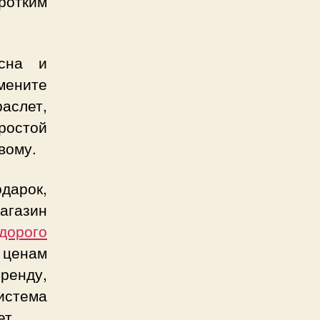
ротким
есна и
мените
аслет,
ростой
вому.
дарок,
газин
дорого
 ценам
ренду,
истема
ет.