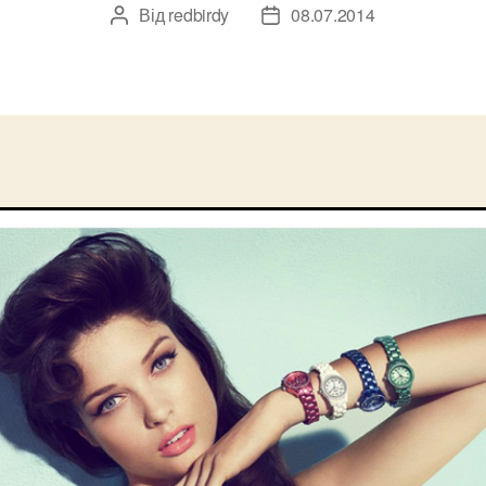
Від
redbirdy
08.07.2014
Автор
Дата
запису
запису