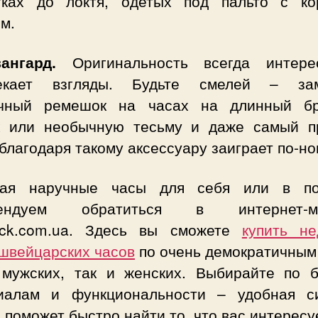
тках до локтя, одетых под пальто с ко
м.
вангард.
Оригинальность всегда интер
екает взгляды. Будьте смелей – за
чный ремешок на часах на длинный бр
к или необычную тесьму и даже самый п
благодаря такому аксессуару заиграет по-но
ая наручные часы для себя или в по
мендуем обратиться в интернет-ма
ock.com.ua. Здесь вы сможете
купить не
 швейцарских часов
по очень демократичным
 мужских, так и женских. Выбирайте по б
иалам и функциональности – удобная с
 поможет быстро найти то, что вас интересу