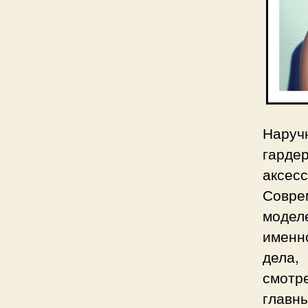
Наруч
гарде
аксесс
Совре
модел
именн
дела,
смотре
главн