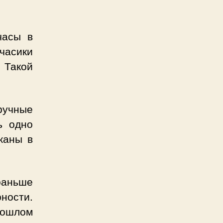
часы в
часики
 Такой
ручные
ь одно
жаны в
аньше
рности.
рошлом