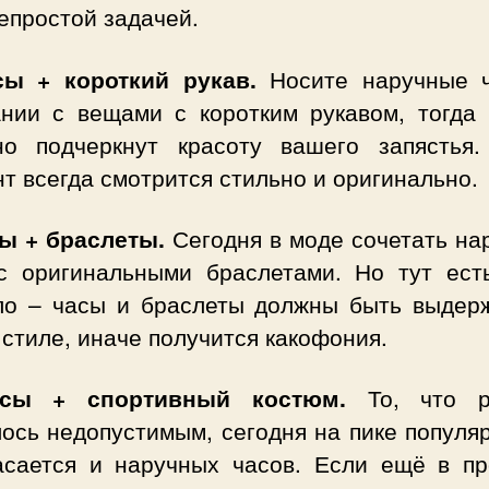
епростой задачей.
сы + короткий рукав.
Носите наручные 
ании с вещами с коротким рукавом, тогда 
но подчеркнут красоту вашего запястья.
т всегда смотрится стильно и оригинально.
сы + браслеты.
Сегодня в моде сочетать на
с оригинальными браслетами. Но тут ест
ло – часы и браслеты должны быть выдер
стиле, иначе получится какофония.
асы + спортивный костюм.
То, что р
ось недопустимым, сегодня на пике популя
асается и наручных часов. Если ещё в п