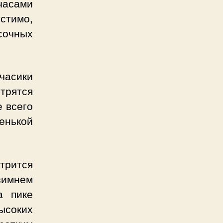
часами
стимо,
сочных
часики
трятся
 всего
енькой
трится
зимнем
а пике
ысоких