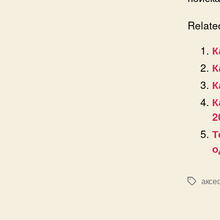
Relate
К
К
К
К
2
Т
о
аксе
Позначк