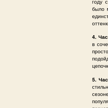
году 
было 
единс
оттенк
4. Ча
в соч
прост
подой
цепочк
5. Ча
стиль
сезон
попул