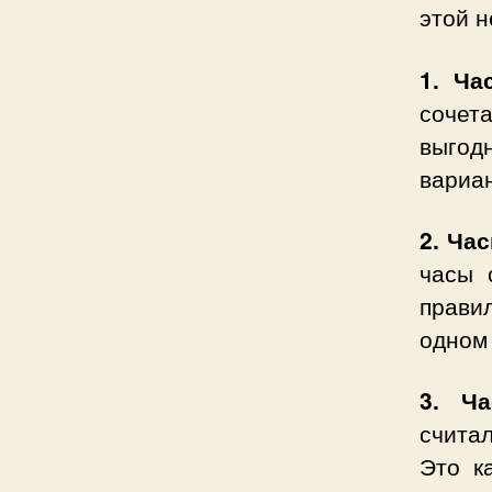
этой н
1. Ча
сочет
выгод
вариан
2. Ча
часы 
прави
одном 
3. Ч
считал
Это к