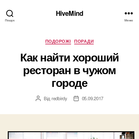
HiveMind
Пошук
Меню
Категорії
ПОДОРОЖІ
ПОРАДИ
Как найти хороший
ресторан в чужом
городе
Від
redbirdy
05.09.2017
Автор
Дата
запису
запису