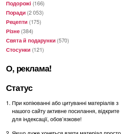
(166)
Подорожі
(2 053)
Поради
(175)
Рецепти
(384)
Різне
(570)
Свята й подарунки
(121)
Стосунки
О, реклама!
Статус
При копіюванні або цитуванні матеріалів з
нашого сайту активне посилання, відкрите
для індексації, обов’язкове!
Якщо дуже хочеться взяти матеріал просто