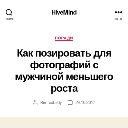
HiveMind
Пошук
Меню
Категорії
ПОРАДИ
Как позировать для
фотографий с
мужчиной меньшего
роста
Від
redbirdy
29.10.2017
Автор
Дата
запису
запису