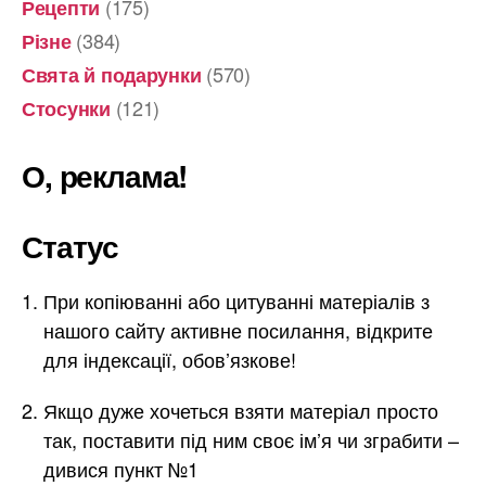
(175)
Рецепти
(384)
Різне
(570)
Свята й подарунки
(121)
Стосунки
О, реклама!
Статус
При копіюванні або цитуванні матеріалів з
нашого сайту активне посилання, відкрите
для індексації, обов’язкове!
Якщо дуже хочеться взяти матеріал просто
так, поставити під ним своє ім’я чи зграбити –
дивися пункт №1