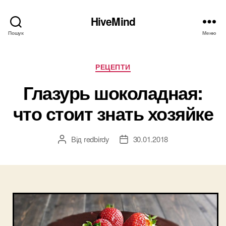
HiveMind
Пошук
Меню
Категорії
РЕЦЕПТИ
Глазурь шоколадная:
что стоит знать хозяйке
Від
redbirdy
30.01.2018
Автор
Дата
запису
запису