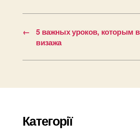
←
5 важных уроков, которым в
визажа
Категорії