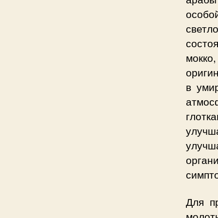
особой
светло
состоя
мокко
ориги
в уми
атмос
глотка
улучш
улучш
орган
симпт
Для п
молоты