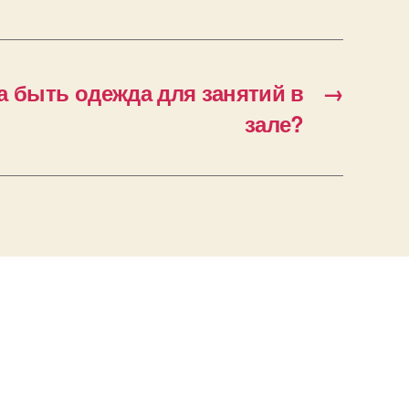
а быть одежда для занятий в
→
зале?