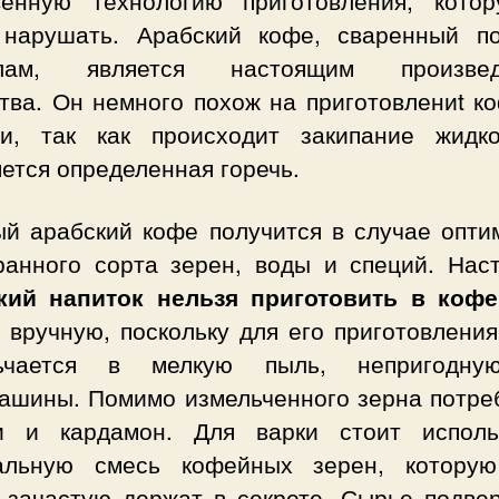
 нарушать. Арабский кофе, сваренный п
илам, является настоящим произвед
тва. Он немного похож на приготовлениt к
ки, так как происходит закипание жидк
ется определенная горечь.
ый арабский кофе получится в случае опти
ранного сорта зерен, воды и специй. Нас
кий напиток нельзя приготовить в кофе
 вручную, поскольку для его приготовлени
льчается в мелкую пыль, непригодну
ашины. Помимо измельченного зерна потре
и и кардамон. Для варки стоит исполь
альную смесь кофейных зерен, котору
 зачастую держат в секрете. Сырье подвер