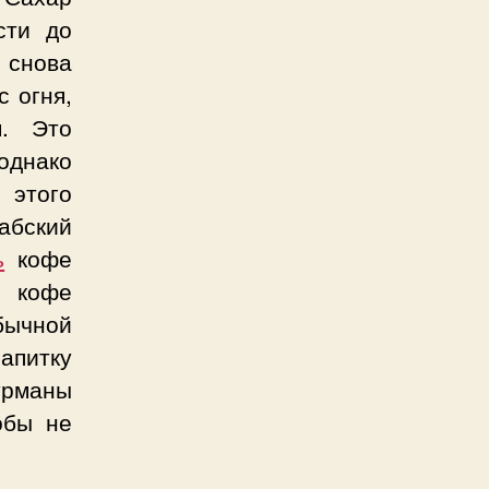
сти до
 снова
с огня,
м. Это
днако
 этого
абский
ь
кофе
я кофе
бычной
питку
урманы
обы не