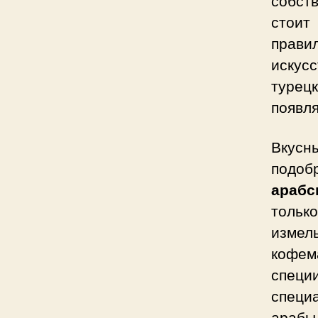
стоит
прав
искусс
турец
появля
Вкусн
подоб
арабс
только
изме
кофем
специ
специ
арабы