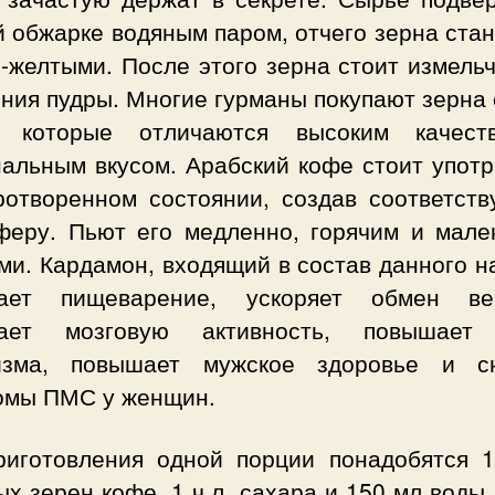
 обжарке водяным паром, отчего зерна ста
-желтыми. После этого зерна стоит измель
ния пудры. Многие гурманы покупают зерна
, которые отличаются высоким качес
нальным вкусом. Арабский кофе стоит употр
ротворенном состоянии, создав соответст
феру. Пьют его медленно, горячим и мале
ми. Кардамон, входящий в состав данного н
ает пищеварение, ускоряет обмен ве
ает мозговую активность, повышает
изма, повышает мужское здоровье и с
омы ПМС у женщин.
риготовления одной порции понадобятся 1-
х зерен кофе, 1 ч.л. сахара и 150 мл воды