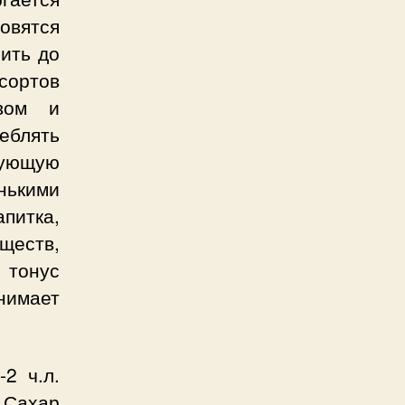
новятся
чить до
 сортов
твом и
еблять
вующую
нькими
апитка,
ществ,
 тонус
нимает
2 ч.л.
. Сахар