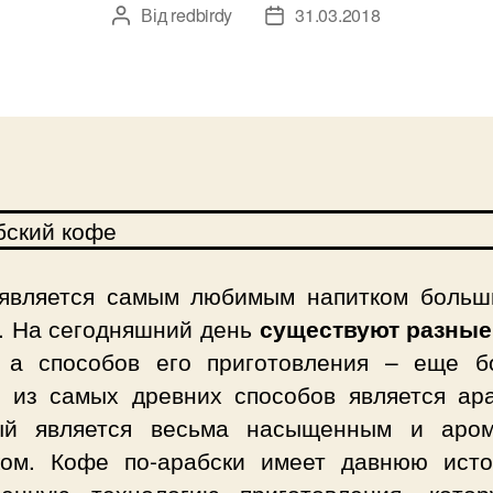
Від
redbirdy
31.03.2018
Автор
Дата
запису
запису
является самым любимым напитком больш
. На сегодняшний день
существуют разные
 а способов его приготовления – еще б
 из самых древних способов является ара
ый является весьма насыщенным и аро
ком. Кофе по-арабски имеет давнюю ист
венную технологию приготовления, кото