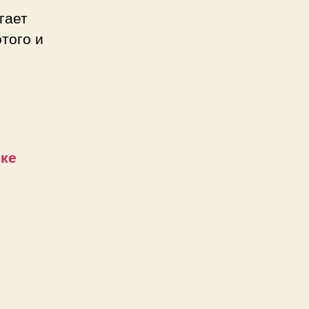
гает
того и
рке