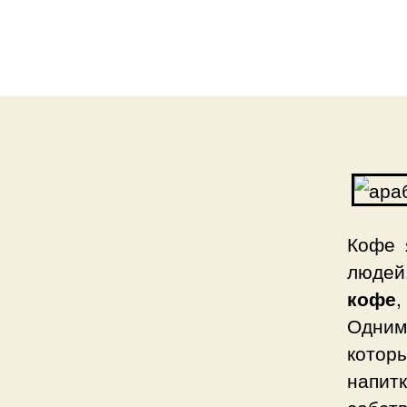
Кофе 
людей
кофе
,
Одним
котор
напит
собст