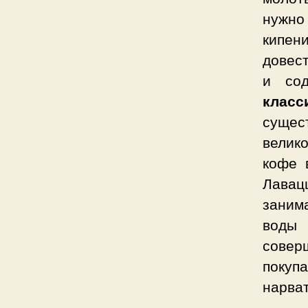
нужно
кипен
довест
и сод
клас
сущес
велик
кофе 
Лавац
заним
воды
совер
покуп
нарват