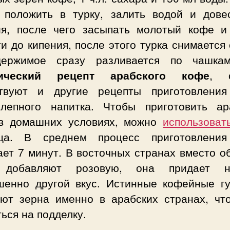
 положить в турку, залить водой и дове
ия, после чего засыпать молотый кофе и
и до кипения, после этого турка снимается 
ержимое сразу разливается по чашка
сический рецепт арабского кофе
, о
твуют и другие рецепты приготовления
олепного напитка. Чтобы приготовить ар
в домашних условиях, можно
использоват
ца. В среднем процесс приготовлени
ает 7 минут. В восточных странах вместо о
 добавляют розовую, она придает на
шенно другой вкус. Истинные кофейные г
ают зерна именно в арабских странах, чт
ься на подделку.