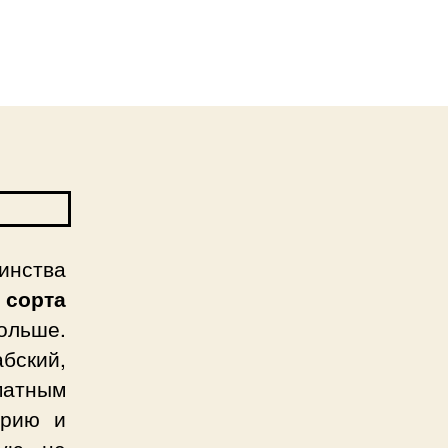
инства
 сорта
ольше.
бский,
матным
орию и
рую не