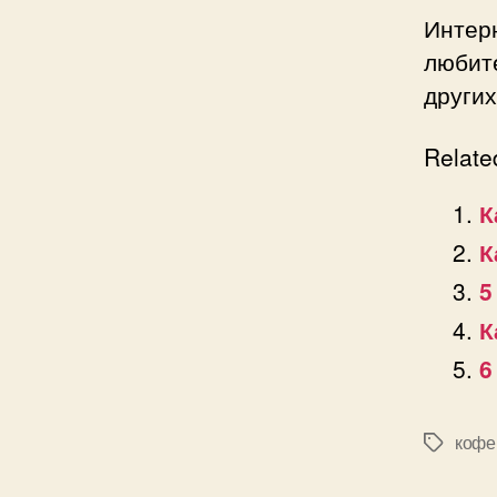
Интер
любит
других
Relate
К
К
5
К
6
кофе
Позначк