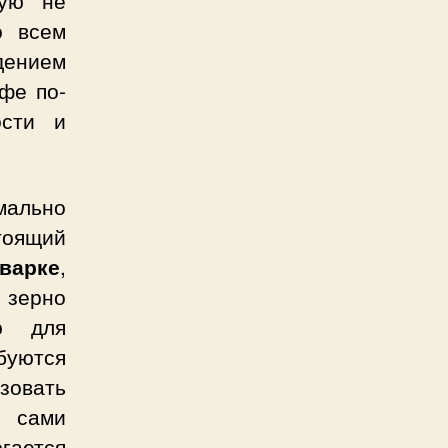
о всем
ением
офе по-
ости и
мально
тоящий
варке
,
я зерно
ю для
буются
зовать
ю сами
гается