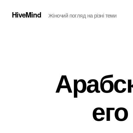
HiveMind
Жіночий погляд на різні теми
Арабс
его