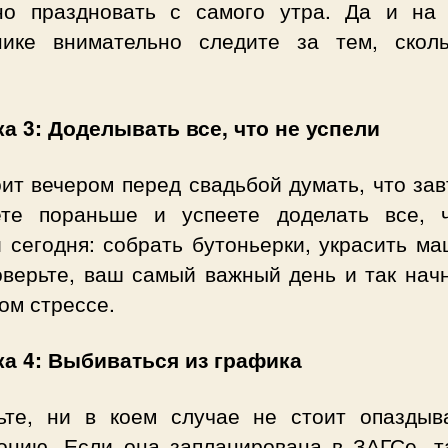
но праздновать с самого утра. Да и на
нике внимательно следите за тем, скол
а 3: Доделывать все, что не успели
ит вечером перед свадьбой думать, что за
ете пораньше и успеете доделать все, 
 сегодня: собрать бутоньерки, украсить м
оверьте, ваш самый важный день и так нач
ом стрессе.
а 4: Выбиваться из графика
ьте, ни в коем случае не стоит опаздыв
онию. Если она запланирована в ЗАГСе, т