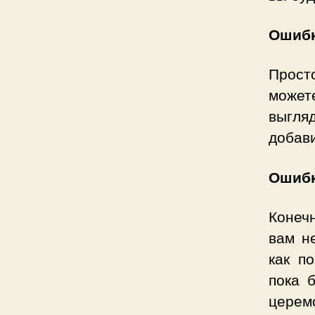
Ошибк
Просто
может
выгля
добави
Ошибк
Конеч
вам н
как п
пока 
церем