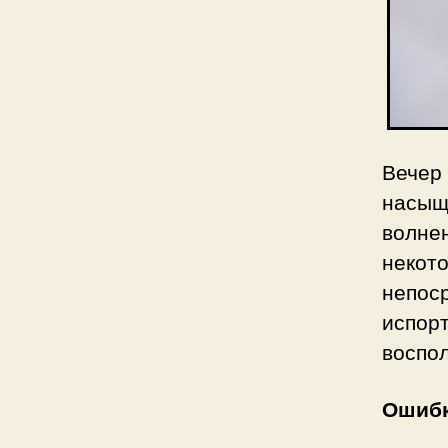
Вечер
насыщ
волне
некот
непос
испо
воспо
Ошибк