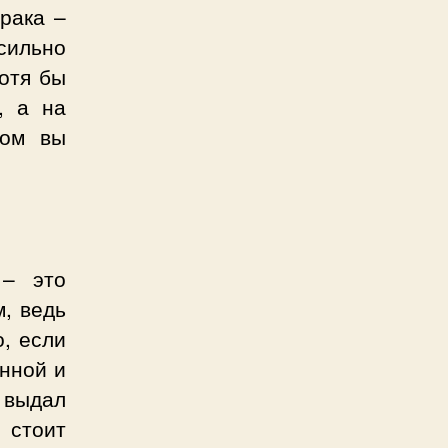
трака –
сильно
хотя бы
, а на
ром вы
 – это
м, ведь
о, если
анной и
е выдал
 стоит