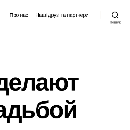
Про нас
Наші друзі та партнери
Пошук
 делают
адьбой