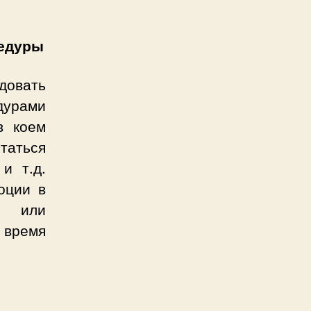
.
цедуры
довать
дурами
в коем
таться
и т.д.
оции в
е или
 время