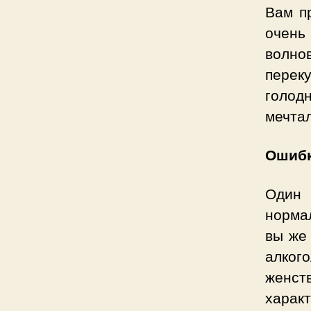
Вам пр
очень
волнов
перек
голод
мечтал
Ошибк
Один 
нормал
вы же 
алкого
женств
харак