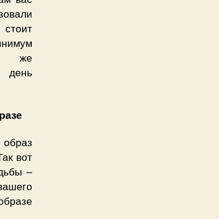
зовали
 стоит
инимум
се же
а день
разе
 образ
Так вот
дьбы –
вашего
образе