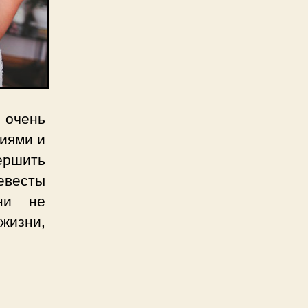
 очень
иями и
ершить
евесты
они не
изни,