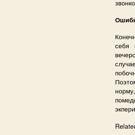
звонко
Ошибк
Конеч
себя 
вечер
случа
побоч
Поэто
норм
помед
экпер
Relate