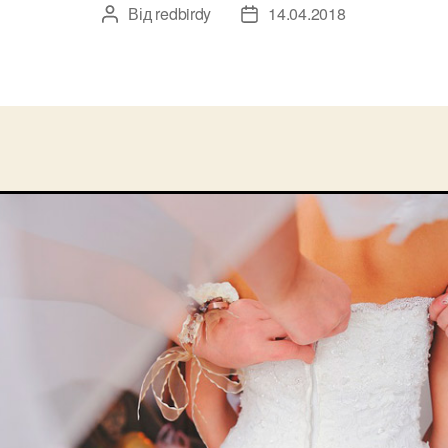
Від
redbirdy
14.04.2018
Автор
Дата
запису
запису