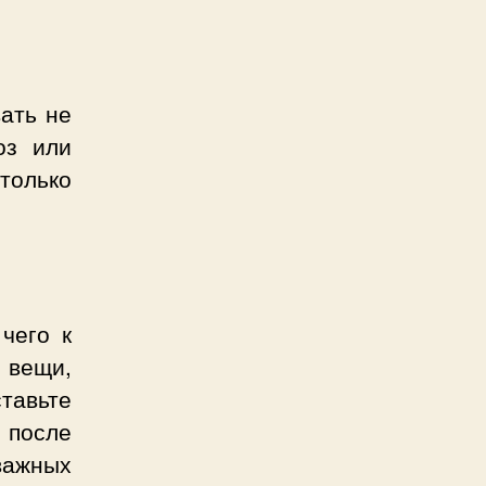
вать не
оз или
только
чего к
 вещи,
тавьте
 после
важных