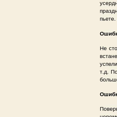
усерд
празд
пьете.
Ошибк
Не сто
встан
успели
т.д. П
больш
Ошибк
Повер
церем