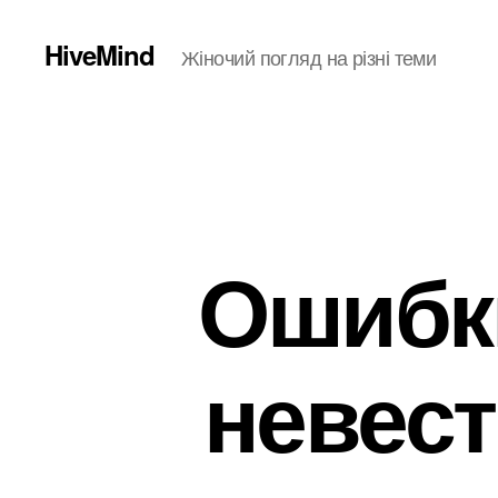
HiveMind
Жіночий погляд на різні теми
Ошибки
невес