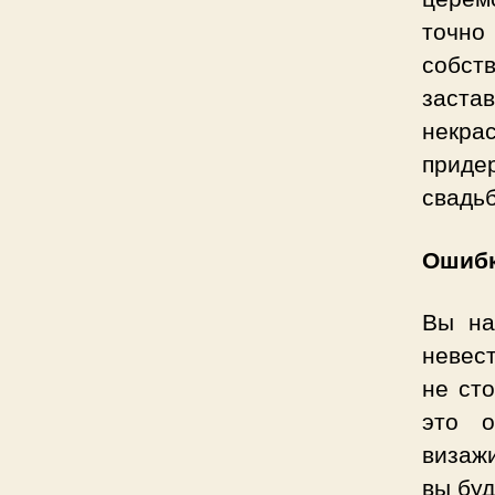
точно
собст
заста
некр
приде
свадь
Ошибк
Вы на
невест
не ст
это о
визаж
вы буд