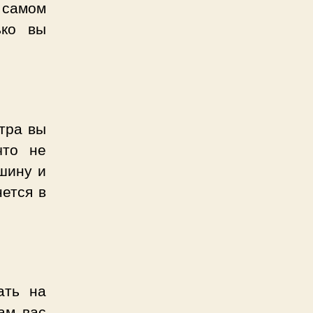
 самом
ько вы
втра вы
что не
ашину и
нется в
ать на
ам вас