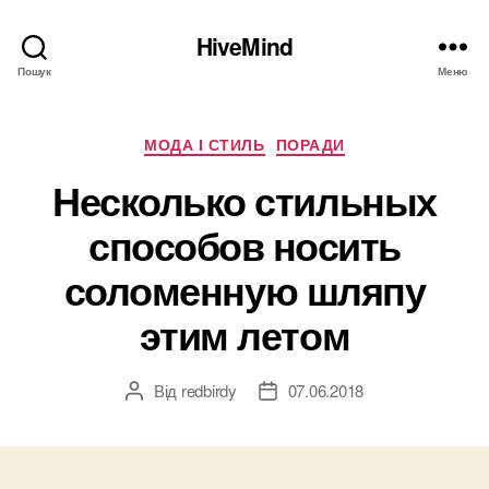
HiveMind
Пошук
Меню
Категорії
МОДА І СТИЛЬ
ПОРАДИ
Несколько стильных
способов носить
соломенную шляпу
этим летом
Від
redbirdy
07.06.2018
Автор
Дата
запису
запису