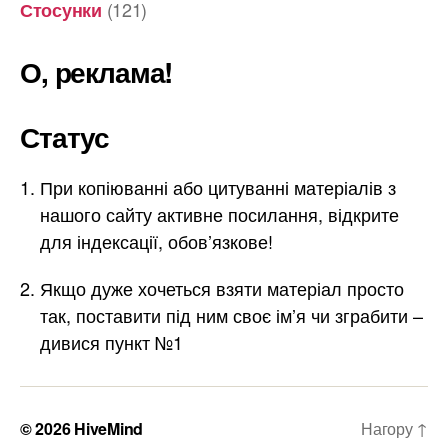
(121)
Стосунки
О, реклама!
Статус
При копіюванні або цитуванні матеріалів з
нашого сайту активне посилання, відкрите
для індексації, обов’язкове!
Якщо дуже хочеться взяти матеріал просто
так, поставити під ним своє ім’я чи зграбити –
дивися пункт №1
© 2026
HiveMind
Нагору
↑