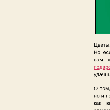
Цветы,
Но ес
вам ж
подар
удачн
О том,
но и п
как в
специ