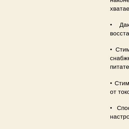
хвата
• Даю
восста
• Сти
снабж
питат
• Сти
от ток
• Спо
настр