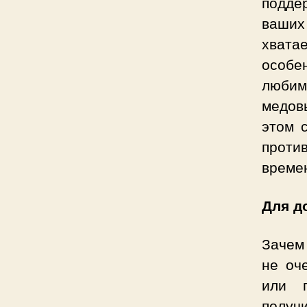
подде
ваших
хвата
особе
любим
медов
этом 
против
времен
Для д
Зачем 
не оч
или п
получ