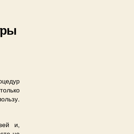
уры
оцедур
только
ользу.
зей и,
асто не