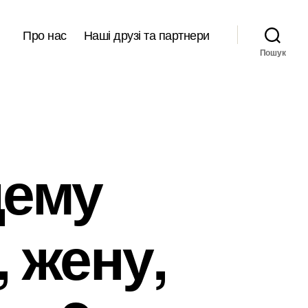
Про нас
Наші друзі та партнери
Пошук
щему
 жену,