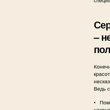
Сер
– н
пол
Конеч
красо
неска
Ведь 
• Пом
наконе