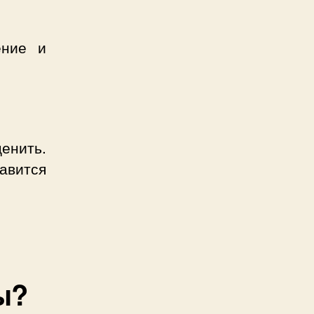
ение и
ценить.
авится
ы?