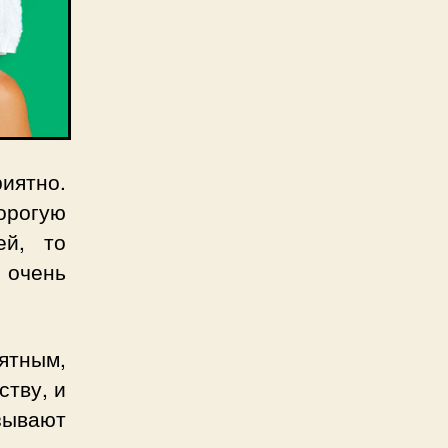
риятно.
орогую
ей, то
т очень
иятным,
ству, и
зывают