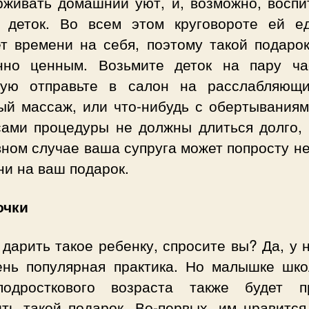
рживать домашний уют, и, возможно, воспи
 деток. Во всем этом круговороте ей е
ет времени на себя, поэтому такой подарок
нно ценным. Возьмите деток на пару ча
ую отправьте в салон на расслабляющ
ый массаж, или что-нибудь с обертываниям
сами процедуры не должны длиться долго, 
ном случае ваша супруга может попросту н
и на ваш подарок.
очки
дарить такое ребенку, спросите вы? Да, у 
ень популярная практика. Но малышке шко
одросткового возраста также будет п
ить такой подарок. Во-первых, им нравится