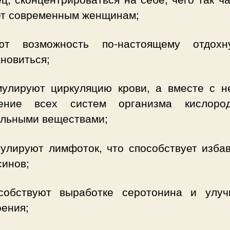
ет современным женщинам;
т возможность по-настоящему отдох
новиться;
мулируют циркуляцию крови, а вместе с н
ение всех систем организма кислор
ельными веществами;
мулируют лимфоток, что способствует изба
синов;
собствуют выработке серотонина и улу
оения;