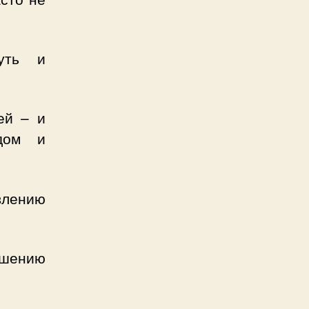
нуть и
ей – и
одом и
влению
чшению