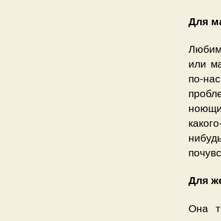
Для 
Любим
или м
по-на
пробл
ноющи
каког
нибуд
почувс
Для ж
Она т