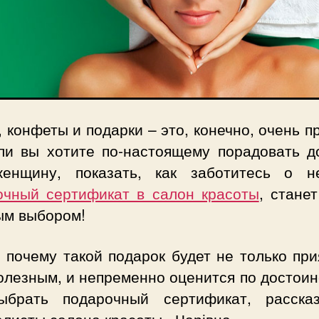
 конфеты и подарки – это, конечно, очень п
ли вы хотите по-настоящему порадовать д
енщину, показать, как заботитесь о н
очный сертификат в салон красоты
, стане
ым выбором!
 почему такой подарок будет не только пр
олезным, и непременно оценится по достоин
ыбрать подарочный сертификат, расска
алисты салона красоты «Чарівна».