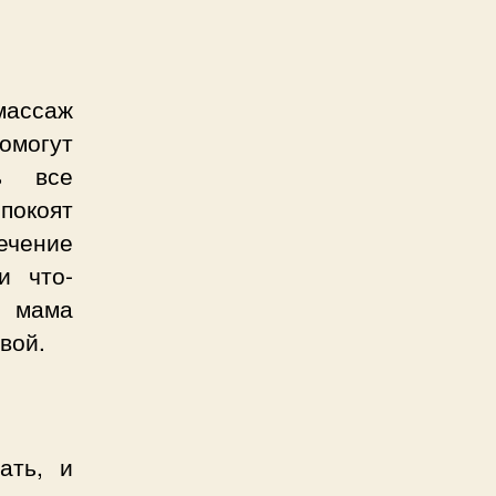
массаж
омогут
ть все
покоят
ечение
и что-
ы мама
вой.
ать, и