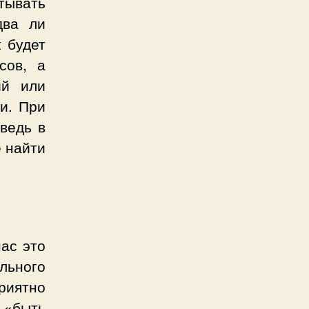
тывать
два ли
 будет
сов, а
ий или
и. При
ведь в
е найти
нас это
льного
риятно
 «быть