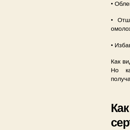
• Обле
• Отш
омоло
• Изба
Как ви
Но ка
получ
Как
сер