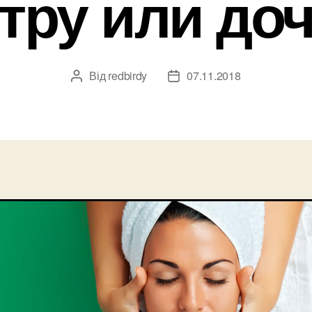
тру или до
Від
redbirdy
07.11.2018
Автор
Дата
запису
запису