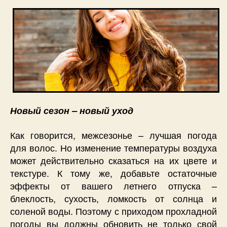
ваш
уход
за
волоса
–
советуе
Faberlic
Новый сезон – новый уход
Как говорится, межсезонье – лучшая погода
для волос. Но изменение температуры воздуха
может действительно сказаться на их цвете и
текстуре. К тому же, добавьте остаточные
эффекты от вашего летнего отпуска –
блеклость, сухость, ломкость от солнца и
соленой воды. Поэтому с приходом прохладной
погоды вы должны обновить не только свой