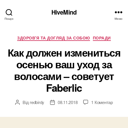
HiveMind
Пошук
Меню
Категорії
ЗДОРОВ'Я ТА ДОГЛЯД ЗА СОБОЮ
ПОРАДИ
Как должен измениться
осенью ваш уход за
волосами – советует
Faberlic
до
Від
redbirdy
08.11.2018
1 Коментар
Автор
Дата
Как
запису
запису
должен
измени
осенью