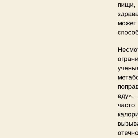
пищи,
здрав
може
спосо
Несмо
ограни
учены
метаб
попра
еду».
часто
калор
вызыв
отечно