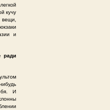
легкой
ой кучу
 вещи,
юкзаки
азии и
е ради
культом
ибудь
ебя. И
клонны
блении