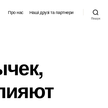
Про нас
Наші друзі та партнери
Пошук
чек,
лияют