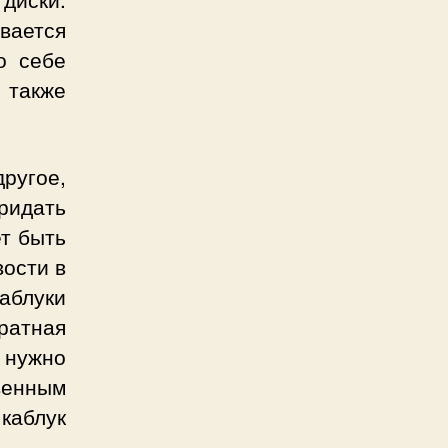
ивается
о себе
 также
другое,
ридать
ет быть
вости в
каблуки
ратная
е нужно
венным
каблук