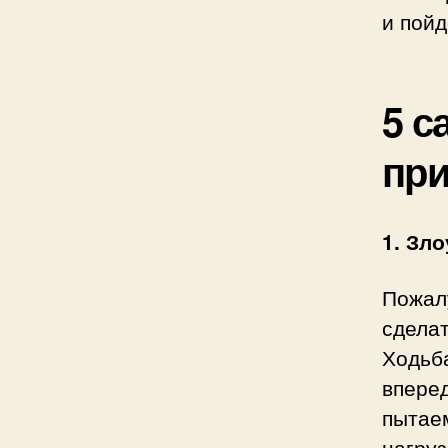
и пойд
5 с
пр
1. Зл
Пожал
сделат
Ходьб
впере
пытае
нагруз