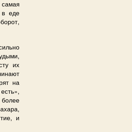
 самая
 в еде
орот,
сильно
худыми,
сту их
чинают
рят на
есть»,
 более
ахара,
тие, и