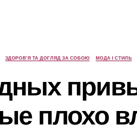
Категорії
ЗДОРОВ'Я ТА ДОГЛЯД ЗА СОБОЮ
МОДА І СТИЛЬ
одных привы
рые плохо в