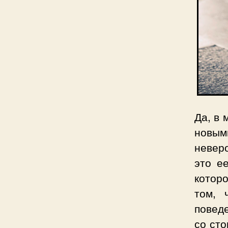
Да, в 
новым
неверо
это е
которо
том, 
повед
со сто