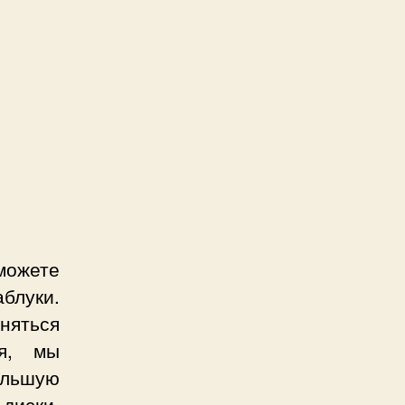
можете
аблуки.
няться
ся, мы
ольшую
 диски.