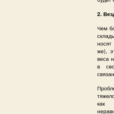
2. Ве
Чем б
склад
носят
же), 
веса н
в сво
связан
Пробл
тяжел
как 
нерав