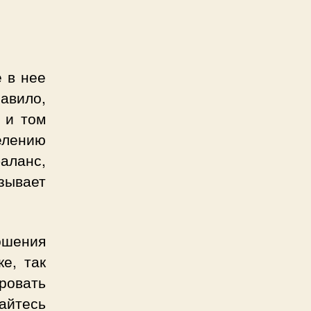
 в нее
авило,
 и том
елению
баланс,
зывает
ошения
е, так
овать
айтесь