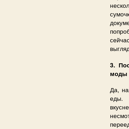
неско
сумочк
докум
попро
сейча
выгляд
3. По
моды
Да, на
еды.
вкусн
несмо
перее