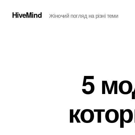
HiveMind
Жіночий погляд на різні теми
5 м
кото