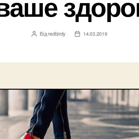
 ваше здоро
Від
redbirdy
14.03.2019
Автор
Дата
запису
запису