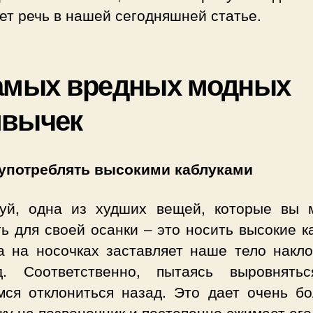
ет речь в нашей сегодняшней статье.
амых вредных модных
ивычек
оупотреблять высокими каблуками
уй, одна из худших вещей, которые вы 
ь для своей осанки – это носить высокие к
а на носочках заставляет наше тело накло
д. Соответственно, пытаясь выровнять
мся отклониться назад. Это дает очень б
ку на позвоночник и постепенно сжимает его