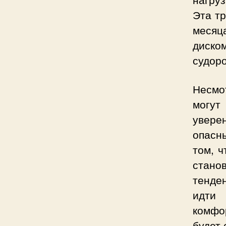
Эта тр
месяц
диско
судоро
Несмот
могут
уверен
опасны
том, ч
стано
тенден
идти 
комфо
будет 