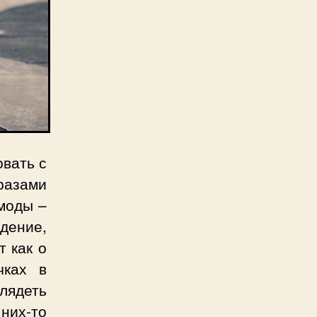
овать с
разами
 моды –
дение,
т как о
чках в
лядеть
 них-то