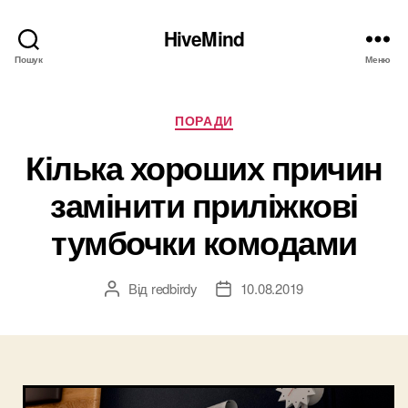
HiveMind
Пошук
Меню
Категорії
ПОРАДИ
Кілька хороших причин
замінити приліжкові
тумбочки комодами
Від
redbirdy
10.08.2019
Автор
Дата
запису
запису