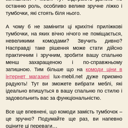
останню роль, особливо велике зручне ліжко і
тумбочки, які стоять біля нього.
А чому б не замінити ці крихітні приліжкові
тумбочки, на яких вічно нічого не поміщається,
невеликими комодами? Звучить дивно?
Насправді таке рішення може стати дійсно
практичним і зручним, зробити вашу спальню
менш захаращеною і по-справжньому
затишною. Тим більше що на
комоди ціни в
iнтернет магазинi
lux-mebli.net дуже приємно
радують! Тут ви зможете вибрати меблі, які
ідеально впишуться в вашу спальню по стилю і
задовольнить вас за функціональністю.
Все ще впевнені, що комоди замість тумбочок –
це зручно? Подумайте ще раз, ви напевно
оціните ці переваги…