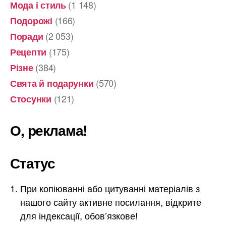
(1 148)
Мода і стиль
(166)
Подорожі
(2 053)
Поради
(175)
Рецепти
(384)
Різне
(570)
Свята й подарунки
(121)
Стосунки
О, реклама!
Статус
При копіюванні або цитуванні матеріалів з
нашого сайту активне посилання, відкрите
для індексації, обов’язкове!