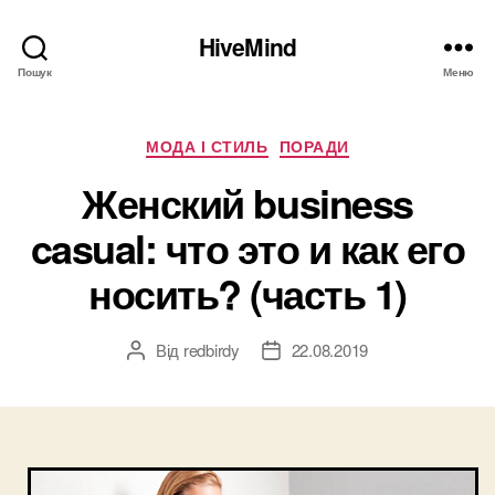
HiveMind
Пошук
Меню
Категорії
МОДА І СТИЛЬ
ПОРАДИ
Женский business
casual: что это и как его
носить? (часть 1)
Від
redbirdy
22.08.2019
Автор
Дата
запису
запису