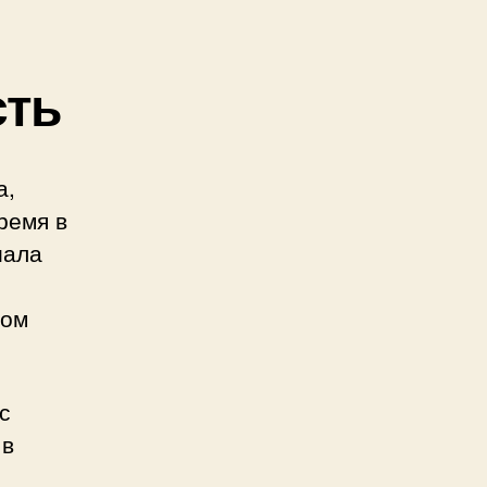
сть
а,
ремя в
иала
ном
с
 в