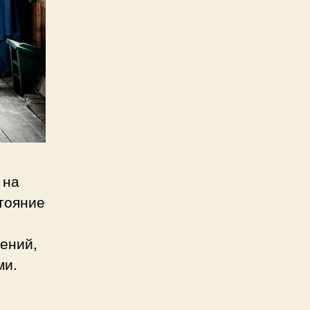
 на
стояние
ений,
ми.