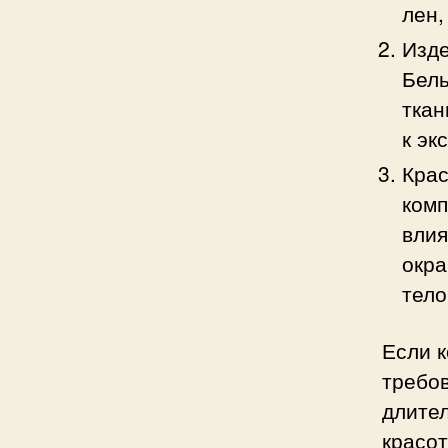
лен,
Изде
Бель
ткан
к эк
Крас
комп
влия
окра
тело
Если к
требов
длител
красо