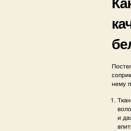
Ка
ка
бе
Постел
соприк
нему 
Ткан
воло
и да
впит