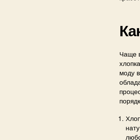
Ка
Чаще в
хлопка
моду 
облад
проце
порядк
Хлоп
нату
любо