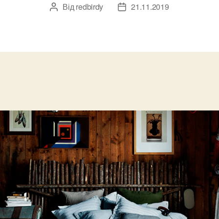
Від
redbirdy
21.11.2019
Автор
Дата
запису
запису