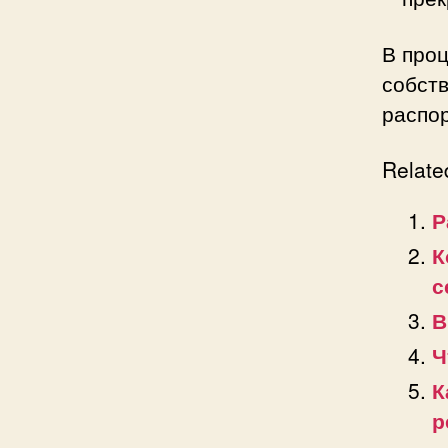
В проц
собст
распо
Relate
Р
К
с
В
Ч
К
р