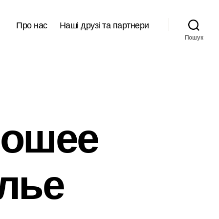
Про нас
Наші друзі та партнери
Пошук
рошее
лье