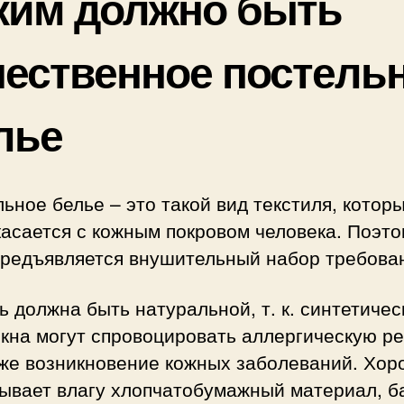
ким должно быть
чественное постель
лье
ьное белье – это такой вид текстиля, котор
асается с кожным покровом человека. Поэто
предъявляется внушительный набор требова
ь должна быть натуральной, т. к. синтетичес
кна могут спровоцировать аллергическую р
же возникновение кожных заболеваний. Хо
ывает влагу хлопчатобумажный материал, б