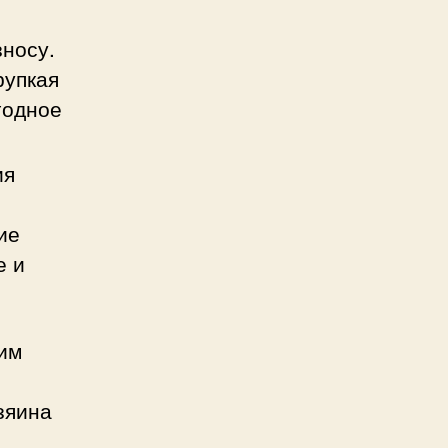
зносу.
рупкая
годное
ия
ие
е и
тим
зяина