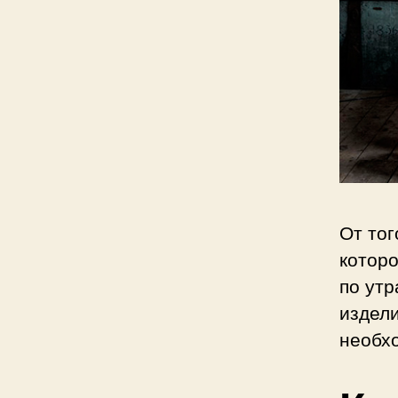
От тог
которо
по утр
издели
необх