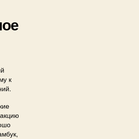
ное
ый
му к
ний.
кие
еакцию
рошо
амбук,