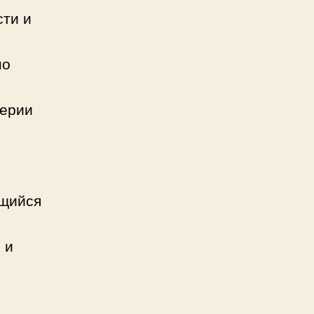
сти и
но
терии
ющийся
 и