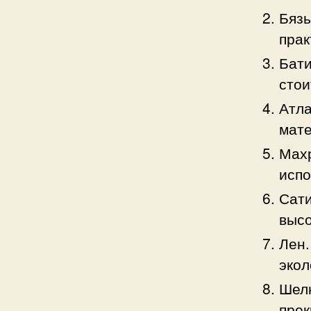
Бязь
прак
Бати
стои
Атла
мате
Махр
испо
Сати
высо
Лен.
экол
Шелк
прек