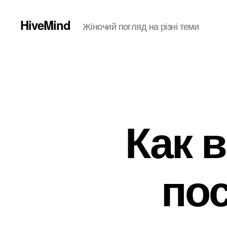
HiveMind
Жіночий погляд на різні теми
Как 
по