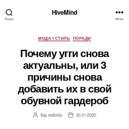
HiveMind
Пошук
Меню
Категорії
МОДА І СТИЛЬ
ПОРАДИ
Почему угги снова
актуальны, или 3
причины снова
добавить их в свой
обувной гардероб
Від
redbirdy
20.01.2020
Автор
Дата
запису
запису