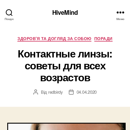
HiveMind
Пошук
Меню
Категорії
ЗДОРОВ'Я ТА ДОГЛЯД ЗА СОБОЮ
ПОРАДИ
Контактные линзы:
советы для всех
возрастов
Від
redbirdy
04.04.2020
Автор
Дата
запису
запису