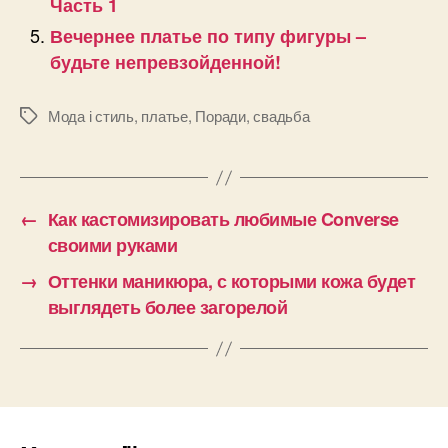
Часть 1
Вечернее платье по типу фигуры –
будьте непревзойденной!
Мода і стиль
,
платье
,
Поради
,
свадьба
Позначки
←
Как кастомизировать любимые Converse
своими руками
→
Оттенки маникюра, с которыми кожа будет
выглядеть более загорелой