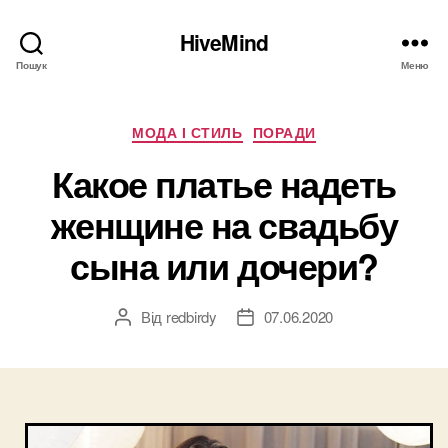
HiveMind
Пошук
Меню
Категорії
МОДА І СТИЛЬ
ПОРАДИ
Какое платье надеть
женщине на свадьбу
сына или дочери?
Від
redbirdy
07.06.2020
Автор
Дата
запису
запису