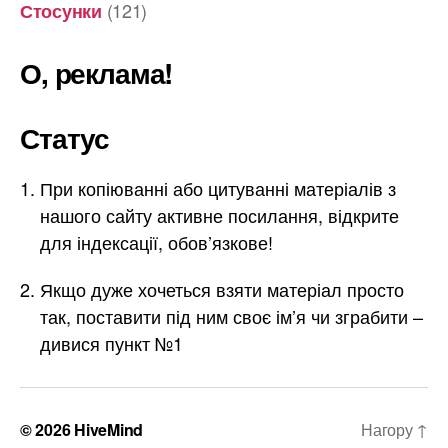
(121)
Стосунки
О, реклама!
Статус
При копіюванні або цитуванні матеріалів з
нашого сайту активне посилання, відкрите
для індексації, обов’язкове!
Якщо дуже хочеться взяти матеріал просто
так, поставити під ним своє ім’я чи зграбити –
дивися пункт №1
© 2026
HiveMind
Нагору
↑