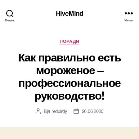
HiveMind
Пошук
Меню
Категорії
ПОРАДИ
Как правильно есть
мороженое –
профессиональное
руководство!
Від
redbirdy
26.06.2020
Автор
Дата
запису
запису