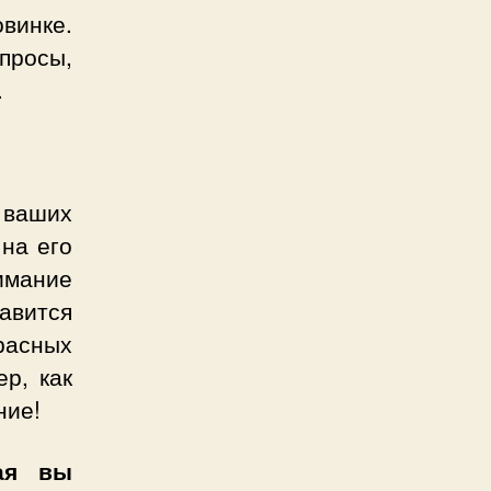
винке.
просы,
.
 ваших
 на его
имание
авится
расных
р, как
ние!
ая вы