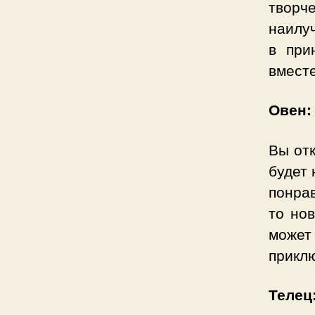
творч
наилуч
в при
вместе
Овен:
Вы отк
будет 
понра
то но
може
прикл
Телец