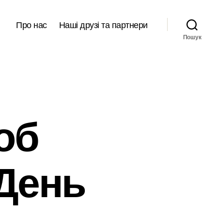
Про нас
Наші друзі та партнери
Пошук
об
День