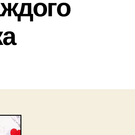
аждого
ка