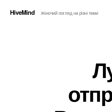
HiveMind
Жіночий погляд на різні теми
Л
отп