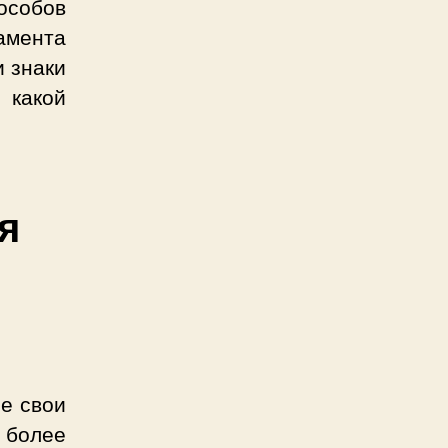
особов
рамента
и знаки
 какой
я
се свои
 более