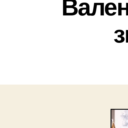
Вален
з