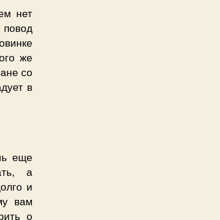
ем нет
 повод
ловинке
ого же
ране со
адует в
нь еще
ать, а
долго и
му вам
рить о