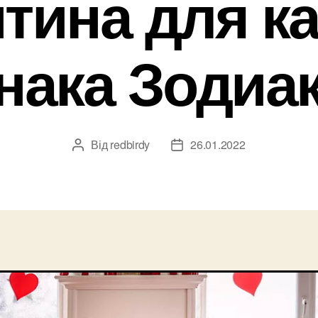
тина для к
нака Зодиа
Від
redbirdy
26.01.2022
Автор
Дата
запису
запису