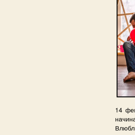
14 фе
начин
Влюбл