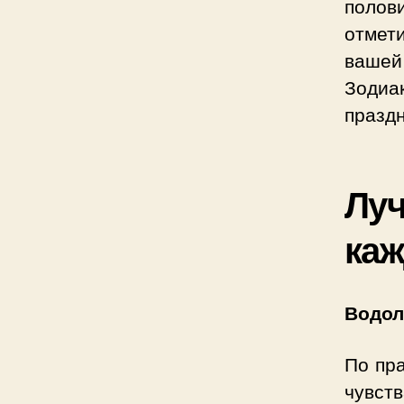
полов
отмети
вашей 
Зодиа
праздн
Луч
каж
Водол
По пра
чувст