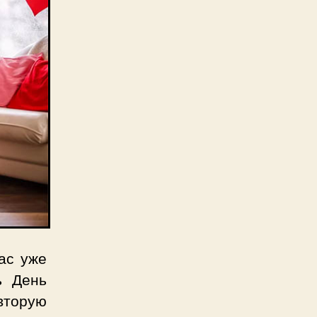
ас уже
ь День
вторую