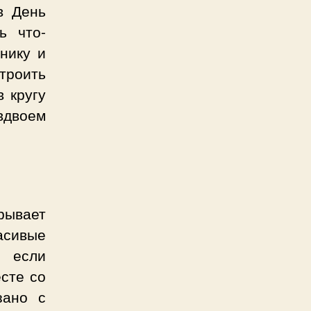
в День
ь что-
нику и
троить
в кругу
двоем
рывает
асивые
, если
сте со
зано с