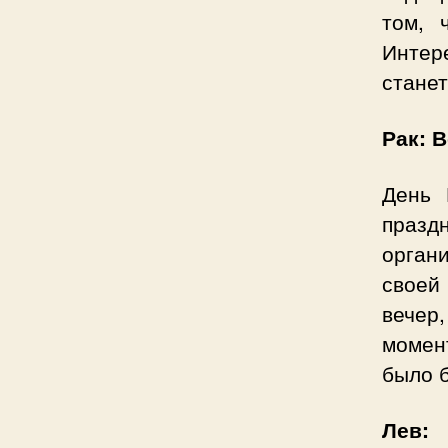
том, 
Интер
стане
Рак: 
День 
праздн
орган
своей
вечер
момен
было 
Лев: