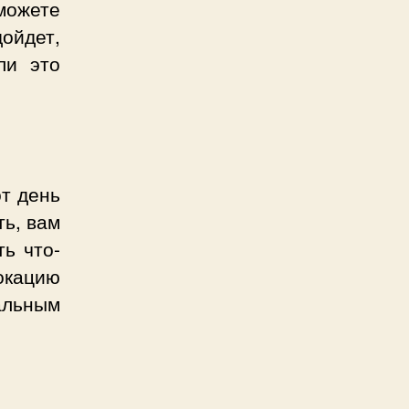
можете
дойдет,
ли это
от день
ть, вам
ь что-
окацию
льным