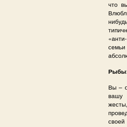
что в
Влюбл
нибуд
типич
«анти-
семь
абсол
Рыбы:
Вы – 
вашу 
жесты
прове
своей