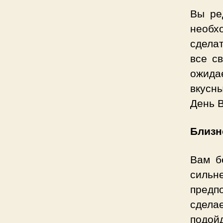
Вы ре
необх
сделат
все с
ожидае
вкусны
День 
Близн
Вам б
сильн
предпо
сдела
подой