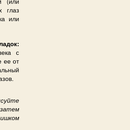
й (или
х глаз
ка или
ладок:
века с
е ее от
альный
азов.
суйте
затем
лишком