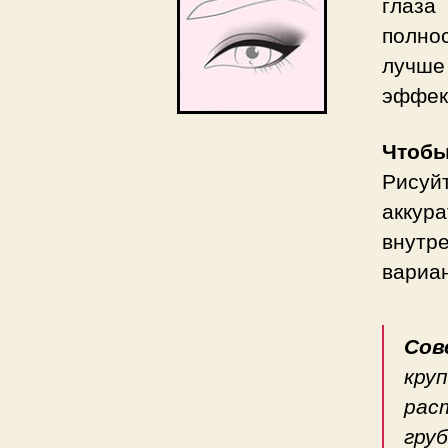
глаза
полно
лучше
эффек
Чтобы
Рисуй
аккура
внутр
вариан
Со
кру
рас
груб