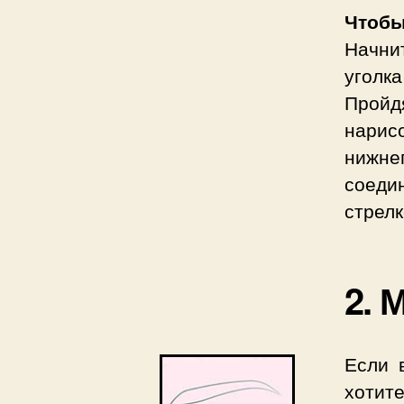
Чтоб
Начни
уголк
Пройд
нарис
нижне
соеди
стрелк
2. 
Если 
хотит