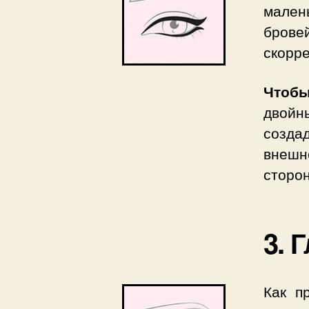
мален
бров
скорре
Чтобы
двойн
созда
внешн
сторо
3. 
Как п