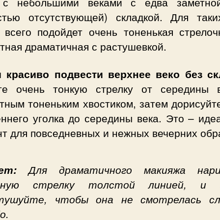
 с небольшими веками с едва заметно
стью отсутствующей) складкой. Для таки
 всего подойдет очень тоненькая стрелоч
тная драматичная с растушевкой.
 красиво подвести верхнее веко без ск
те очень тонкую стрелку от середины 
тным тоненьким хвостиком, затем дорисуйт
еннего уголка до середины века. Это – иде
т для повседневных и нежных вечерних обр
вет:
Для драматичного макияжа нари
пную стрелку толстой линией, и 
тушуйте, чтобы она не смотрелась с
о.