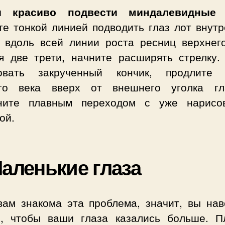
ы красиво подвести миндалевидные г
те тонкой линией подводить глаз лот внутр
а вдоль всей линии роста ресниц верхнего
я две трети, начните расширять стрелку.
овать закрученный кончик, продлите
го века вверх от внешнего уголка г
ните плавным переходом с уже нарисо
ой.
Маленькие глаза
вам знакома эта проблема, значит, вы нав
е, чтобы ваши глаза казались больше. П