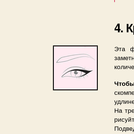
4. 
Эта ф
заме
количе
Чтоб
ском
удлине
На тре
рисуй
Подвед