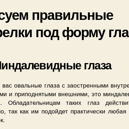
суем правильные
релки под форму гла
Миндалевидные глаза
у вас овальные глаза с заостренными внутр
ами и приподнятыми внешними, это миндале
. Обладательницам таких глаз действи
ло, так как им подойдет практически любая
к.