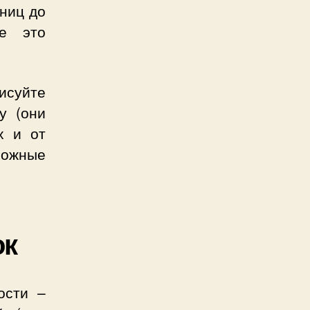
ниц до
е это
исуйте
у (они
х и от
ложные
ок
ости –