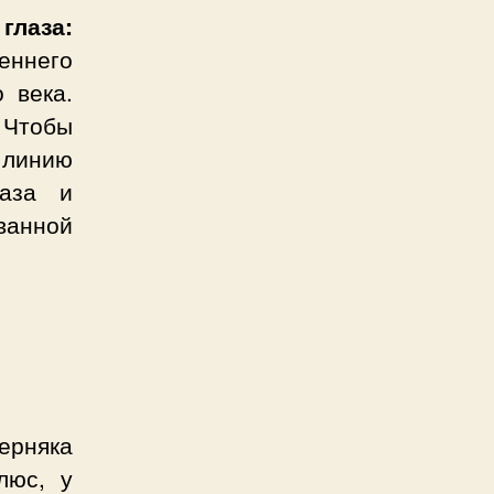
лаза:
еннего
 века.
 Чтобы
 линию
лаза и
ванной
ерняка
люс, у