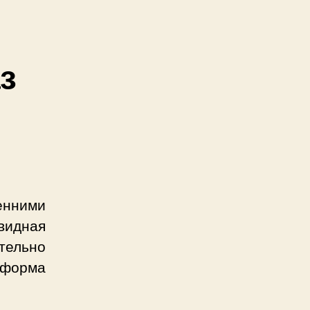
з
енними
видная
тельно
 форма