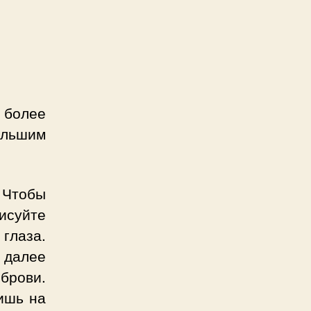
 более
льшим
тобы
суйте
 глаза.
и далее
брови.
лишь на