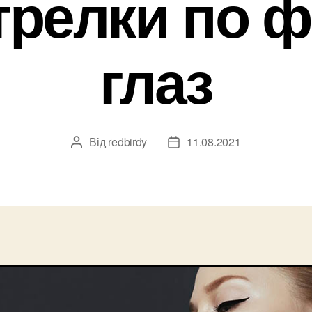
стрелки по 
глаз
Від
redbirdy
11.08.2021
Автор
Дата
запису
запису