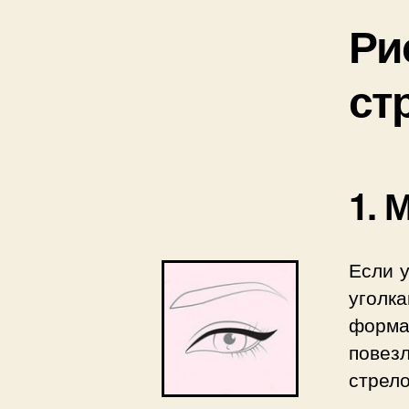
Ри
ст
1. 
Если 
уголк
форма
повез
стрело