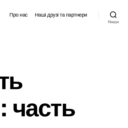
Про нас
Наші друзі та партнери
Пошук
ть
: часть