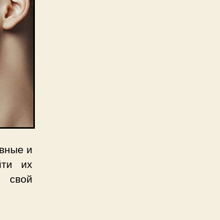
овные и
йти их
е свой