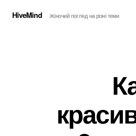
HiveMind
Жіночий погляд на різні теми
К
красив