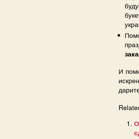
буду
бук
укра
Пом
праз
зака
И помн
искре
дарите
Relate
О
с