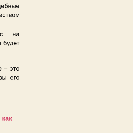
дебные
ством
ас на
 будет
е – это
вы его
 как