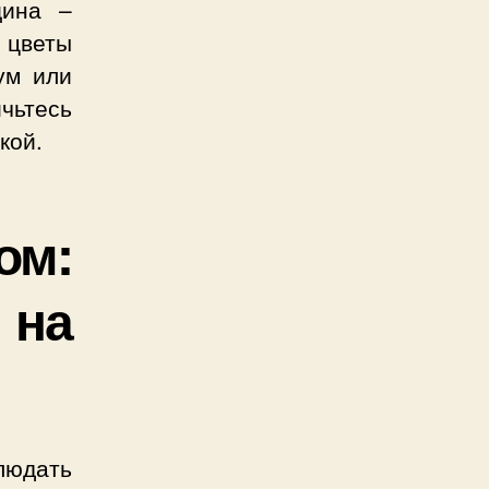
щина –
 цветы
ум или
чьтесь
кой.
ом:
 на
людать