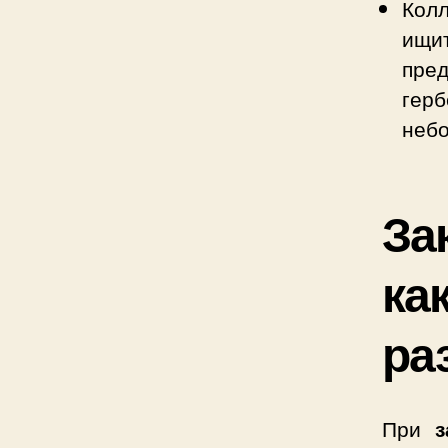
Кол
ищит
пре
гер
небо
За
ка
ра
При
з