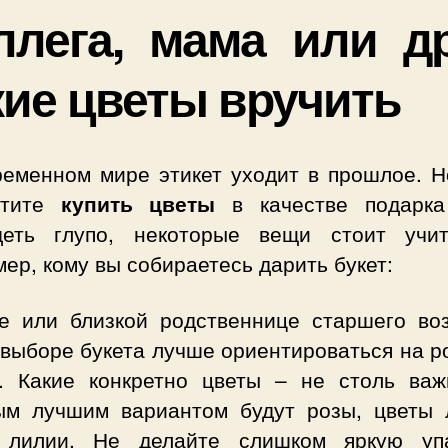
ллега, мама или др
кие цветы вручить
ременном мире этикет уходит в прошлое. Н
отите
купить цветы
в качестве подарк
деть глупо, некоторые вещи стоит учит
ер, кому вы собираетесь дарить букет:
е или близкой родственнице старшего воз
выборе букета лучше ориентироваться на р
т. Какие конкретно цветы – не столь важ
ым лучшим вариантом будут розы, цветы 
 лилии. Не делайте слишком яркую упа