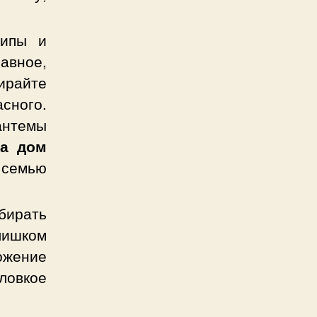
типы и
вное,
ирайте
сного.
антемы
на дом
 семью
бирать
лишком
ожение
овкое