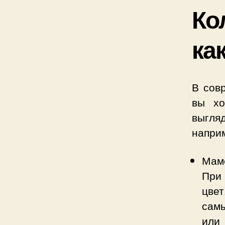
Ко
ка
В сов
вы х
выгля
наприм
Мам
При 
цве
сам
или