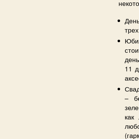
некот
День
трех
Юбил
стои
день
11 д
аксе
Свад
– б
зеле
как 
любо
(гар