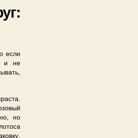
уг:
о если
а и не
ывать,
раста.
озовый
но, но
лотоса
ковку,