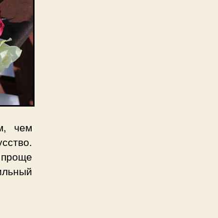
м, чем
усство.
 проще
ильный