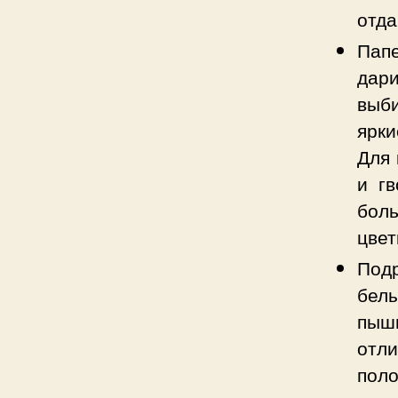
отда
Пап
дар
выб
ярки
Для 
и г
бол
цвет
Подр
белы
пыш
отл
поло