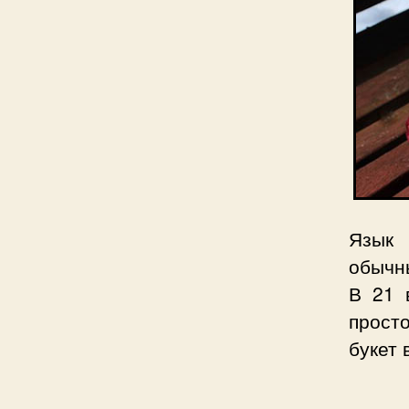
Язык 
обычны
В 21 
прост
букет 