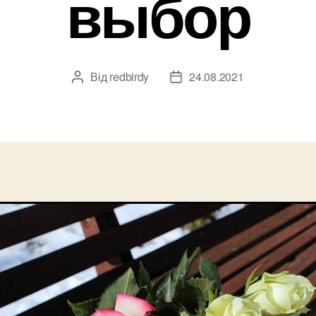
выбор
Від
redbirdy
24.08.2021
Автор
Дата
запису
запису