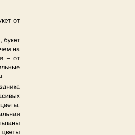
кет от
 букет
чем на
в – от
ельные
ы.
здника
асивых
цветы,
альная
льпаны
е цветы