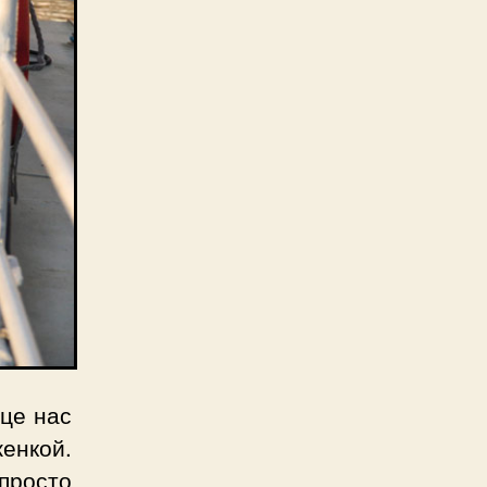
нце нас
енкой.
росто