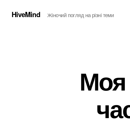
HiveMind
Жіночий погляд на різні теми
Моя 
ча