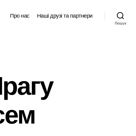
Про нас
Наші друзі та партнери
Пошук
Прагу
сем