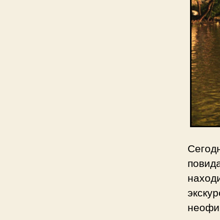
Сегод
повид
наход
экску
неоф