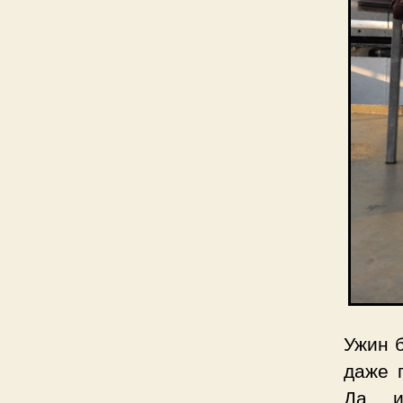
Ужин б
даже 
Да и