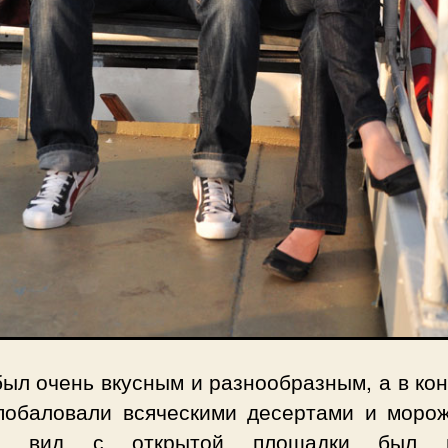
ыл очень вкусным и разнообразным, а в ко
побаловали всяческими десертами и морож
 вид с открытой площадки был п