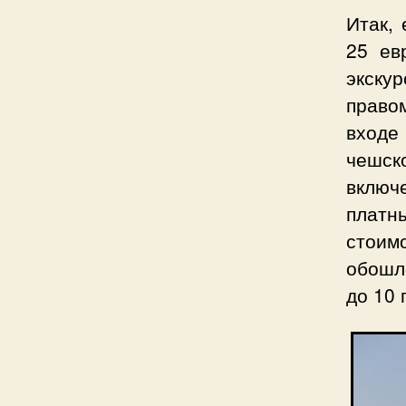
Итак,
25 ев
экскур
право
входе
чешск
включ
платн
стоим
обошло
до 10 