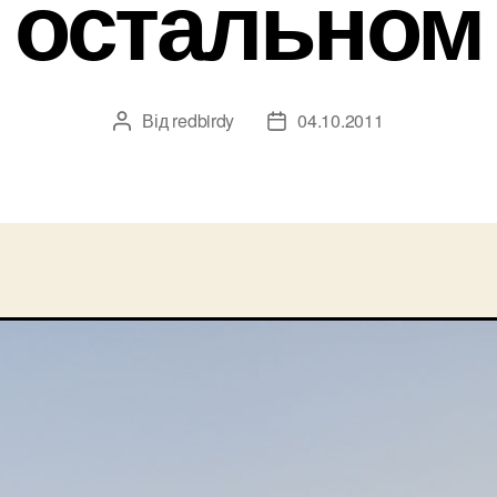
остальном
Від
redbirdy
04.10.2011
Автор
Дата
запису
запису