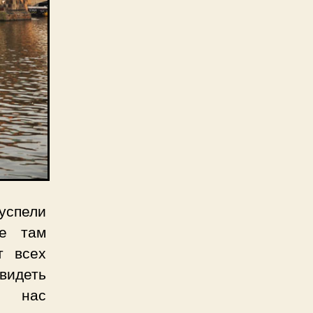
успели
ые там
т всех
видеть
я нас