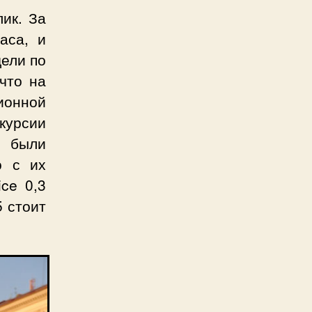
ик. За
аса, и
дели по
что на
ионной
курсии
е были
о с их
ce 0,3
5 стоит