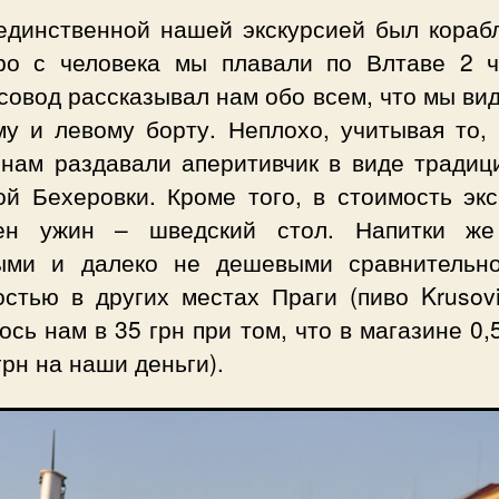
 единственной нашей экскурсией был корабл
ро с человека мы плавали по Влтаве 2 ч
совод рассказывал нам обо всем, что мы ви
му и левому борту. Неплохо, учитывая то, 
 нам раздавали аперитивчик в виде традиц
ой Бехеровки. Кроме того, в стоимость экс
ен ужин – шведский стол. Напитки ж
ыми и далеко не дешевыми сравнительн
остью в других местах Праги (пиво Krusovi
сь нам в 35 грн при том, что в магазине 0,
грн на наши деньги).