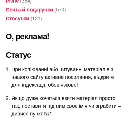
(384)
Різне
(570)
Свята й подарунки
(121)
Стосунки
О, реклама!
Статус
При копіюванні або цитуванні матеріалів з
нашого сайту активне посилання, відкрите
для індексації, обов’язкове!
Якщо дуже хочеться взяти матеріал просто
так, поставити під ним своє ім’я чи зграбити –
дивися пункт №1