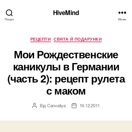
HiveMind
Пошук
Меню
Категорії
РЕЦЕПТИ
СВЯТА Й ПОДАРУНКИ
Мои Рождественские
каникулы в Германии
(часть 2): рецепт рулета
с маком
Від
Canvaliya
19.12.2011
Автор
Дата
запису
запису