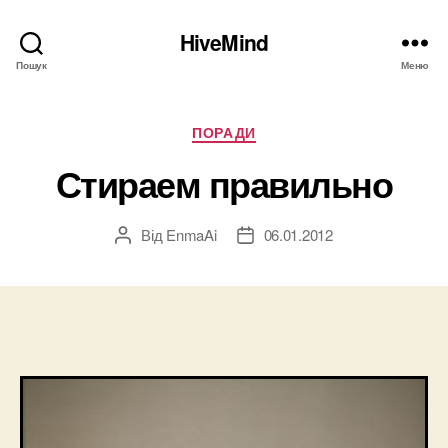
HiveMind
Пошук
Меню
Категорії
ПОРАДИ
Стираем правильно
Від
EnmaAi
06.01.2012
Автор
Дата
запису
запису