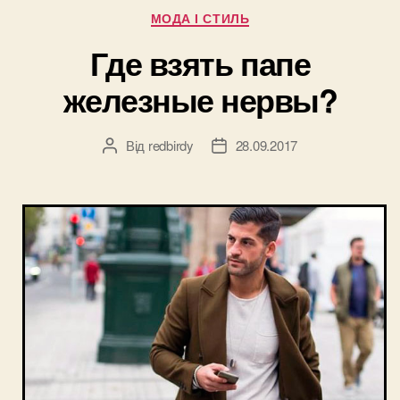
Категорії
МОДА І СТИЛЬ
Где взять папе
железные нервы?
Від
redbirdy
28.09.2017
Автор
Дата
запису
запису