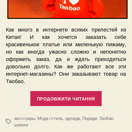
Как много в интернете всяких прелестей из
Китая! И как хочется заказать себе
красивенькое платье или миленькую пижаму,
но как иногда ужасно сложно и непонятно
оформить заказ, да и ждать приходиться
довольно долго. Как же работают все эти
интернет-магазины? Они заказывают товар на
Таобао.
“Шопинг
ПРОДОВЖИТИ ЧИТАННЯ
с
Таобао:
просто
аксссуары
,
Мода і стиль
,
одежда
,
Поради
,
Таобао
,
Позначки
шопинг
и