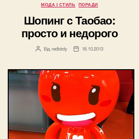
Категорії
МОДА І СТИЛЬ
ПОРАДИ
ваших
денег?”
Шопинг с Таобао:
просто и недорого
Від
redbirdy
18.10.2013
Автор
Дата
запису
запису