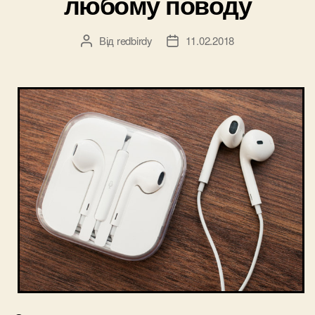
любому поводу
Від
redbirdy
11.02.2018
Автор
Дата
запису
запису