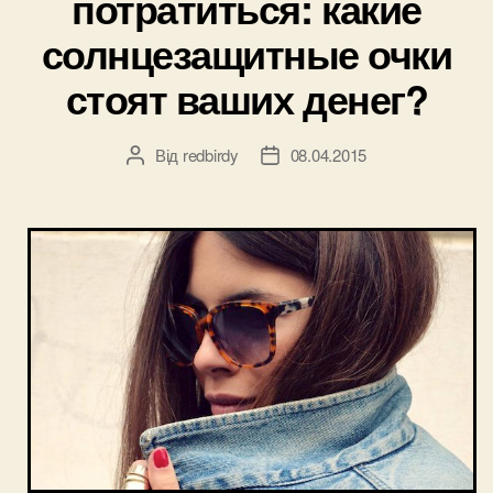
потратиться: какие
солнцезащитные очки
стоят ваших денег?
Від
redbirdy
08.04.2015
Автор
Дата
запису
запису