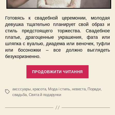
Готовясь к свадебной церемонии, молодая
девушка тщательно планирует свой образ и
стиль предстоящего торжества. Свадебное
платье, драгоценные украшения, фата или
шляпка с вуалью, диадема или веночек, туфли
или босоножки – все должно выглядеть
безукоризненно.
“Образ
ПРОДОВЖИТИ ЧИТАННЯ
невесты,
или
как
аксссуары
,
красота
,
Мода і стиль
,
невеста
,
Поради
,
Позначки
свадьба
,
Свята й подарунки
правильно
подобрать
аксессуары”