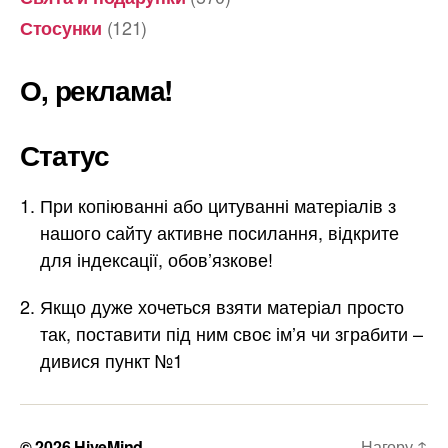
(121)
Стосунки
О, реклама!
Статус
При копіюванні або цитуванні матеріалів з
нашого сайту активне посилання, відкрите
для індексації, обов’язкове!
Якщо дуже хочеться взяти матеріал просто
так, поставити під ним своє ім’я чи зграбити –
дивися пункт №1
© 2026
HiveMind
Нагору
↑