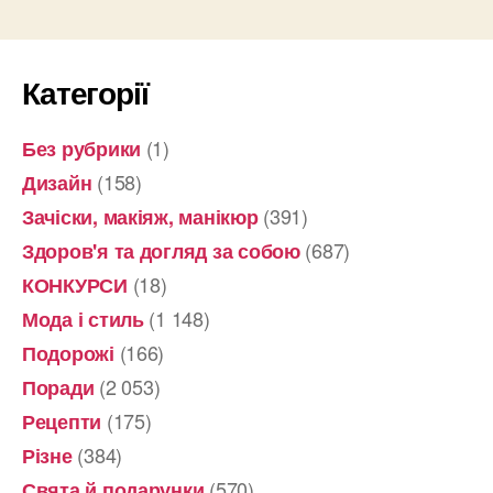
недорого”
Категорії
(1)
Без рубрики
(158)
Дизайн
(391)
Зачіски, макіяж, манікюр
(687)
Здоров'я та догляд за собою
(18)
КОНКУРСИ
(1 148)
Мода і стиль
(166)
Подорожі
(2 053)
Поради
(175)
Рецепти
(384)
Різне
(570)
Свята й подарунки