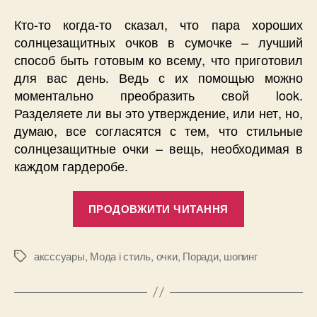
Кто-то когда-то сказал, что пара хороших
солнцезащитных очков в сумочке – лучший
способ быть готовым ко всему, что приготовил
для вас день. Ведь с их помощью можно
моментально преобразить свой look.
Разделяете ли вы это утверждение, или нет, но,
думаю, все согласятся с тем, что стильные
солнцезащитные очки – вещь, необходимая в
каждом гардеробе.
“Сэкономит
ПРОДОВЖИТИ ЧИТАННЯ
или
потратиться
какие
аксссуары
,
Мода і стиль
,
очки
,
Поради
,
шопинг
Позначки
солнцезащи
очки
стоят