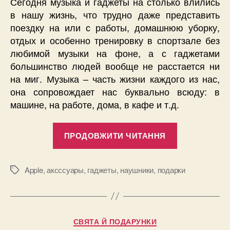
Сегодня музыка и гаджеты на столько влились
в нашу жизнь, что трудно даже представить
поездку на или с работы, домашнюю уборку,
отдых и особенно тренировку в спортзале без
любимой музыки на фоне, а с гаджетами
большинство людей вообще не расстается ни
на миг. Музыка – часть жизни каждого из нас,
она сопровождает нас буквально всюду: в
машине, на работе, дома, в кафе и т.д.
“Наушники
ПРОДОВЖИТИ ЧИТАННЯ
Apple
Airpods
–
Apple
,
аксссуары
,
гаджеты
,
наушники
,
подарки
Позначки
стильный,
универсаль
и
Категорії
СВЯТА Й ПОДАРУНКИ
полезный