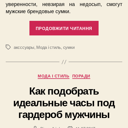
уверенности, невзирая на недосып, смогут
мужские брендовые сумки.
“Где
ПРОДОВЖИТИ ЧИТАННЯ
взять
папе
железные
аксссуары
,
Мода і стиль
,
сумки
Позначки
нервы?”
Категорії
МОДА І СТИЛЬ
ПОРАДИ
Как подобрать
идеальные часы под
гардероб мужчины