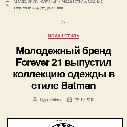
2013-
Mango
,
зима
,
коллекции
,
Мода і стиль
,
модные
Позначки
тенденции
,
одежда
,
осень
2014
от
Mango”
Категорії
МОДА І СТИЛЬ
Молодежный бренд
Forever 21 выпустил
коллекцию одежды в
стиле Batman
Від
redbirdy
05.10.2013
Автор
Дата
запису
запису