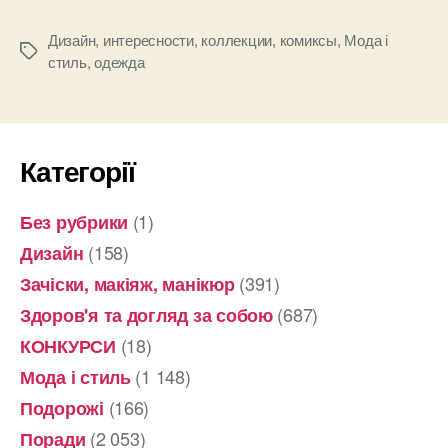
стиле
комиксов
Дизайн
,
интересности
,
коллекции
,
комиксы
,
Мода і
Позначки
стиль
,
одежда
была
представле
на
Австралийс
Категорії
Неделе
Моды”
(1)
Без рубрики
(158)
Дизайн
(391)
Зачіски, макіяж, манікюр
(687)
Здоров'я та догляд за собою
(18)
КОНКУРСИ
(1 148)
Мода і стиль
(166)
Подорожі
(2 053)
Поради