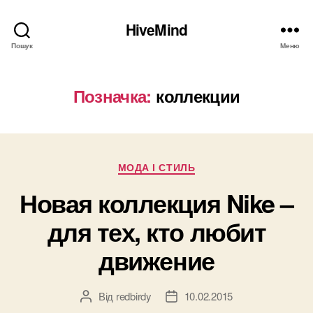
HiveMind
Пошук
Меню
Позначка:
коллекции
Категорії
МОДА І СТИЛЬ
Новая коллекция Nike –
для тех, кто любит
движение
Від
redbirdy
10.02.2015
Автор
Дата
запису
запису