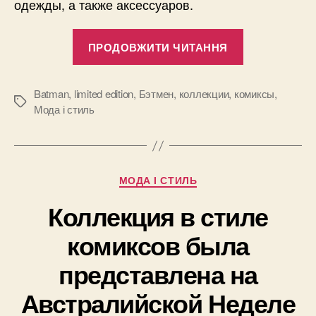
одежды, а также аксессуаров.
“Молодежн
ПРОДОВЖИТИ ЧИТАННЯ
бренд
Forever
21
Batman
,
limited edition
,
Бэтмен
,
коллекции
,
комиксы
,
Позначки
Мода і стиль
выпустил
коллекцию
одежды
в
Категорії
МОДА І СТИЛЬ
стиле
Коллекция в стиле
Batman”
комиксов была
представлена на
Австралийской Неделе