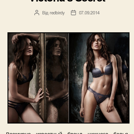
Від
redbirdy
07.09.2014
Автор
Дата
запису
запису
Всемирно известный бренд нижнего белья