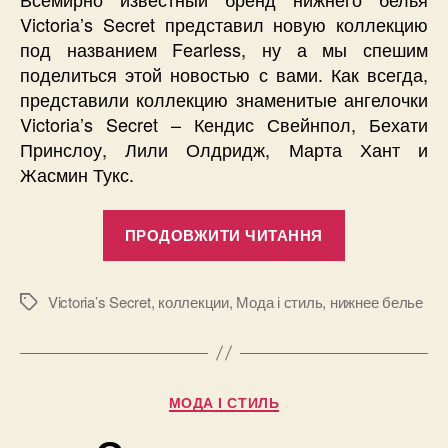
Victoria’s Secret представил новую коллекцию
под названием Fearless, ну а мы спешим
поделиться этой новостью с вами. Как всегда,
представили коллекцию знаменитые ангелочки
Victoria’s Secret – Кендис Свейнпол, Бехати
Принслоу, Лили Олдридж, Марта Хант и
Жасмин Тукс.
“Новая
ПРОДОВЖИТИ ЧИТАННЯ
коллекция
нижнего
белья
Victoria’s Secret
,
коллекции
,
Мода і стиль
,
нижнее белье
Позначки
от
Victoria’s
Secret”
Категорії
МОДА І СТИЛЬ