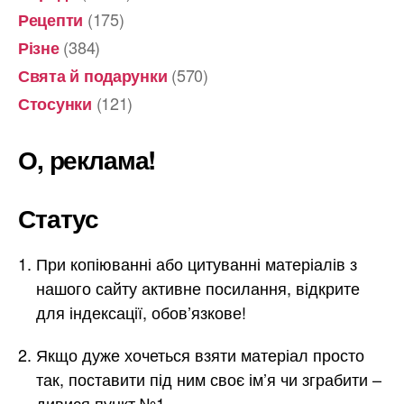
(175)
Рецепти
(384)
Різне
(570)
Свята й подарунки
(121)
Стосунки
О, реклама!
Статус
При копіюванні або цитуванні матеріалів з
нашого сайту активне посилання, відкрите
для індексації, обов’язкове!
Якщо дуже хочеться взяти матеріал просто
так, поставити під ним своє ім’я чи зграбити –
дивися пункт №1