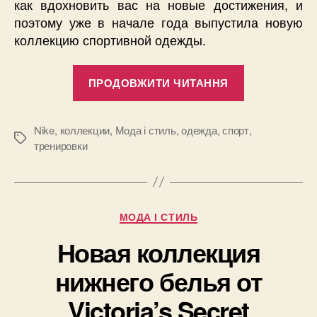
как вдохновить вас на новые достижения, и
поэтому уже в начале года выпустила новую
коллекцию спортивной одежды.
“Новая
ПРОДОВЖИТИ ЧИТАННЯ
коллекция
Nike
–
Nike
,
коллекции
,
Мода і стиль
,
одежда
,
спорт
,
Позначки
тренировки
для
тех,
кто
любит
Категорії
МОДА І СТИЛЬ
движение”
Новая коллекция
нижнего белья от
Victoria’s Secret