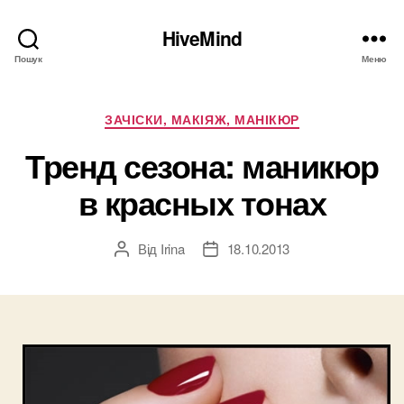
HiveMind
Пошук
Меню
Категорії
ЗАЧІСКИ, МАКІЯЖ, МАНІКЮР
Тренд сезона: маникюр
в красных тонах
Від
Irina
18.10.2013
Автор
Дата
запису
запису