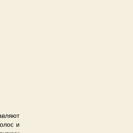
авляют
волос и