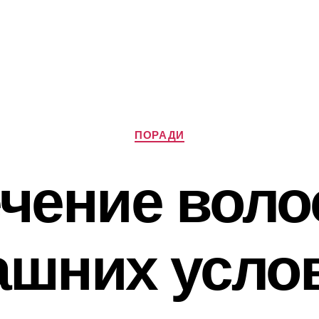
Категорії
ПОРАДИ
чение воло
шних усло