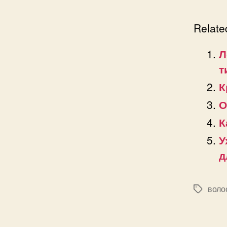
Relate
Л
т
К
О
К
У
д
воло
Позначк