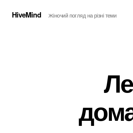
HiveMind
Жіночий погляд на різні теми
Ле
дома