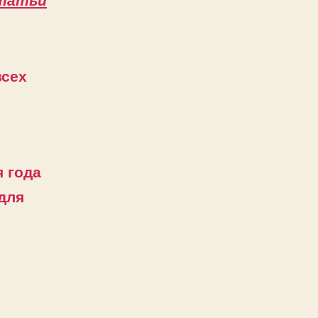
всех
 года
 для