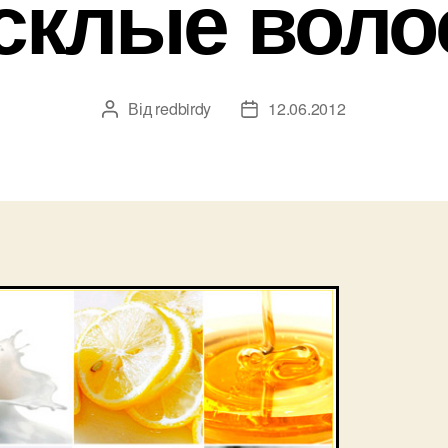
склые вол
Від
redbirdy
12.06.2012
Автор
Дата
запису
запису