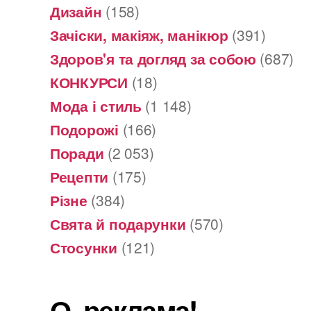
Дизайн
(158)
Зачіски, макіяж, манікюр
(391)
Здоров'я та догляд за собою
(687)
КОНКУРСИ
(18)
Мода і стиль
(1 148)
Подорожі
(166)
Поради
(2 053)
Рецепти
(175)
Різне
(384)
Свята й подарунки
(570)
Стосунки
(121)
О, реклама!