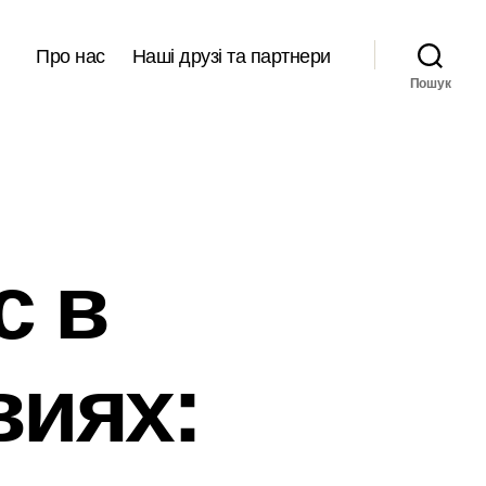
Про нас
Наші друзі та партнери
Пошук
с в
виях: