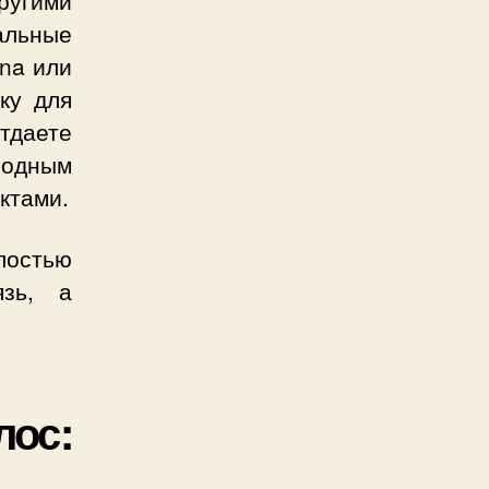
ругими
льные
ana или
ку для
тдаете
родным
ктами.
лостью
язь, а
ос: