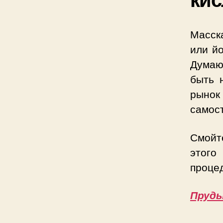
Масск
или йо
Думаю
быть 
рынок
самост
Смойт
этого
процед
Пруд