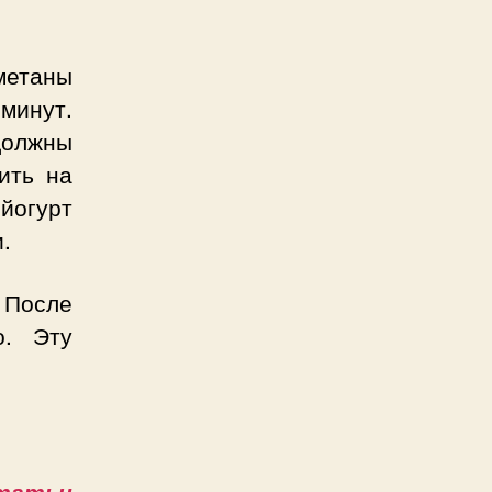
метаны
 минут.
должны
ить на
йогурт
.
 После
о. Эту
татьи