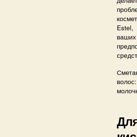
делае
проб
космет
Estel
ваших
предп
средс
Смета
волос
молоч
Дл
кис