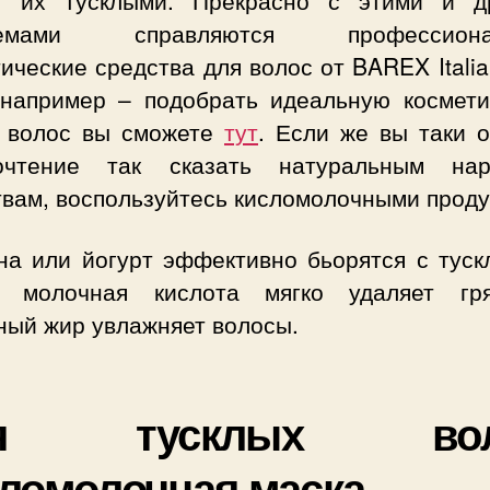
т их тусклыми. Прекрасно с этими и д
лемами справляются профессиона
ические средства для волос от BAREX Itali
, например – подобрать идеальную космети
 волос вы сможете
тут
. Если же вы таки о
очтение так сказать натуральным на
твам, воспользуйтесь кисломолочными проду
на или йогурт эффективно бьорятся с туск
: молочная кислота мягко удаляет гр
ный жир увлажняет волосы.
я тусклых вол
ломолочная маска