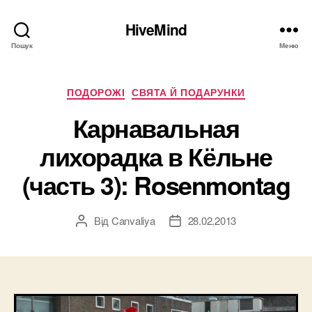
HiveMind
Пошук
Меню
Категорії
ПОДОРОЖІ
СВЯТА Й ПОДАРУНКИ
Карнавальная
лихорадка в Кёльне
(часть 3): Rosenmontag
Від
Canvaliya
28.02.2013
Автор
Дата
запису
запису