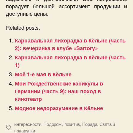
порадует большой ассортимент продукции и
доступные цены.
Related posts:
Карнавальная лихорадка в Кёльне (часть
2): вечеринка в клубе «Sartory»
Карнавальная лихорадка в Кёльне (часть
1)
Моё 1-е мая в Кёльне
Мои Рождественские каникулы в
Германии (часть 9): наш поход в
кинотеатр
Модное недоразумение в Кёльне
интересности
,
Подорожі
,
позитив
,
Поради
,
Свята й
Позначки
подарунки