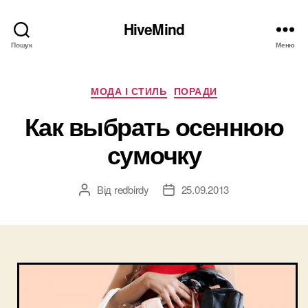
HiveMind
Пошук
Меню
Категорії
МОДА І СТИЛЬ
ПОРАДИ
Как выбрать осеннюю
сумочку
Від
redbirdy
25.09.2013
Автор
Дата
запису
запису