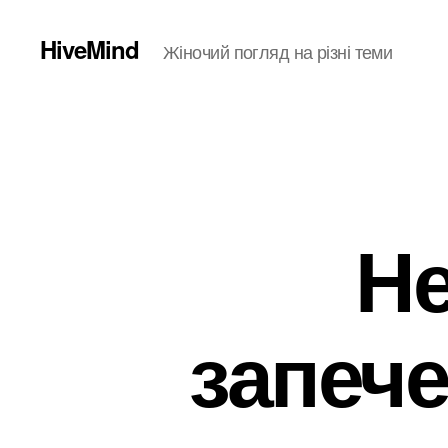
HiveMind
Жіночий погляд на різні теми
Не
запече