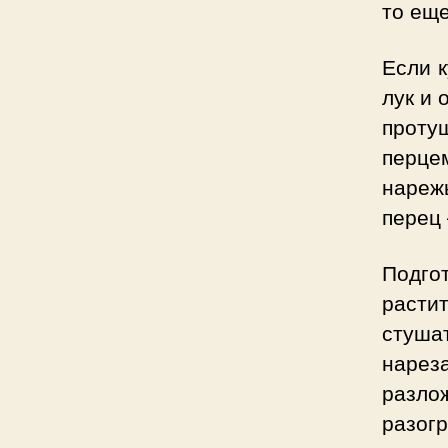
то еще
Если к
лук и 
проту
перце
нареж
перец 
Подг
расти
стуша
нарез
разлож
разогр