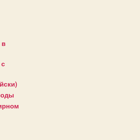
 в
 с
йски)
годы
бирном