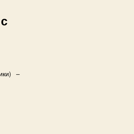
 с
ики) –