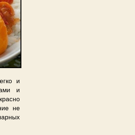
егко и
рами и
красно
ние не
нарных