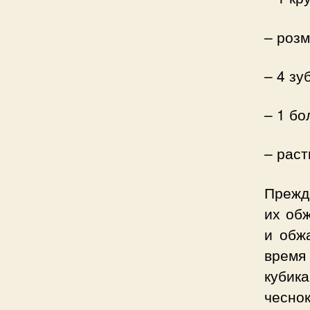
– розм
– 4 зу
– 1 бо
– раст
Прежд
их об
и обж
время
кубик
чеснок