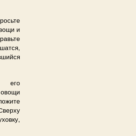
бросьте
овощи и
равьте
шатся,
вшийся
е его
 овощи
ложите
Сверху
уховку,