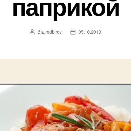
паприкой
Від
redbirdy
05.10.2013
Автор
Дата
запису
запису