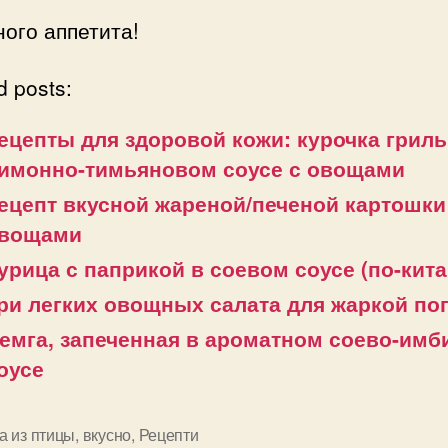
ого аппетита!
d posts:
ецепты для здоровой кожи: курочка гриль
имонно-тимьяновом соусе с овощами
ецепт вкусной жареной/печеной картошки
вощами
урица с паприкой в соевом соусе (по-кита
ри легких овощных салата для жаркой по
емга, запеченная в ароматном соево-им
оусе
а из птицы
,
вкусно
,
Рецепти
и