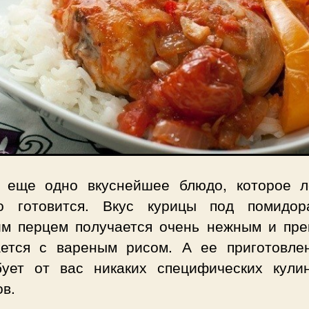
 еще одно вкуснейшее блюдо, которое л
о готовится. Вкус курицы под помидо
им перцем получается очень нежным и пре
ается с вареным рисом. А ее приготовле
бует от вас никаких специфических кули
в.