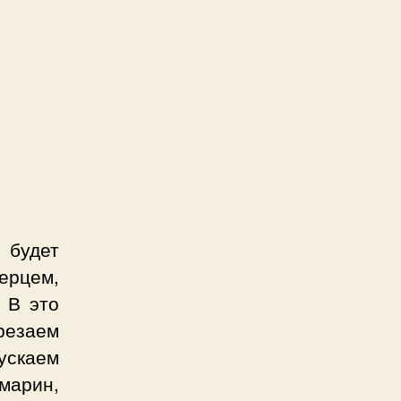
 будет
ерцем,
 В это
резаем
ускаем
змарин,