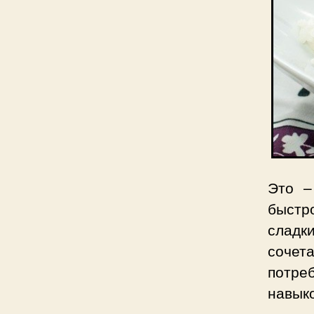
Это –
быстр
сладк
сочет
потре
навыко