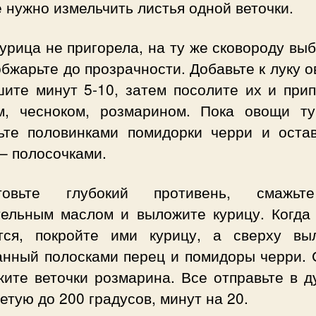
 нужно измельчить листья одной веточки.
урица не пригорела, на ту же сковороду вы
обжарьте до прозрачности. Добавьте к луку 
шите минут 5-10, затем посолите их и прип
м, чесноком, розмарином. Пока овощи ту
ьте половинками помидорки черри и оста
– полосочками.
отовьте глубокий противень, смажьт
тельным маслом и выложите курицу. Когда
тся, покройте ими курицу, а сверху вы
анный полосками перец и помидоры черри. 
ите веточки розмарина. Все отправьте в д
етую до 200 градусов, минут на 20.