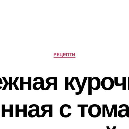
Категорії
РЕЦЕПТИ
жная куроч
нная с том