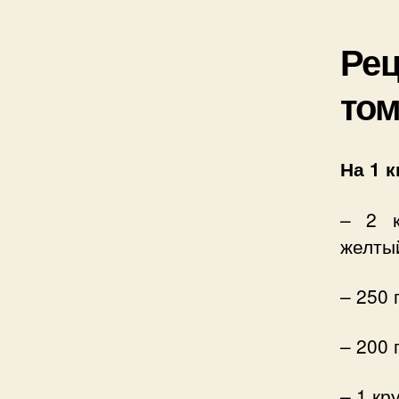
Рец
том
На 1 
– 2 к
желтый
– 250 
– 200 
– 1 кр