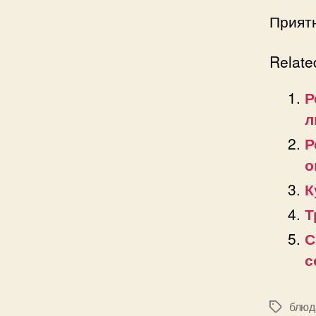
Приятн
Relate
Р
л
Р
о
К
Т
С
с
блюд
Позначк