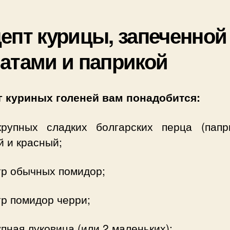
епт курицы, запеченной
атами и паприкой
кг куриных голеней вам понадобится:
рупных сладких болгарских перца (папр
 и красный;
гр обычных помидор;
гр помидор черри;
упная луковица (или 2 маленьких);