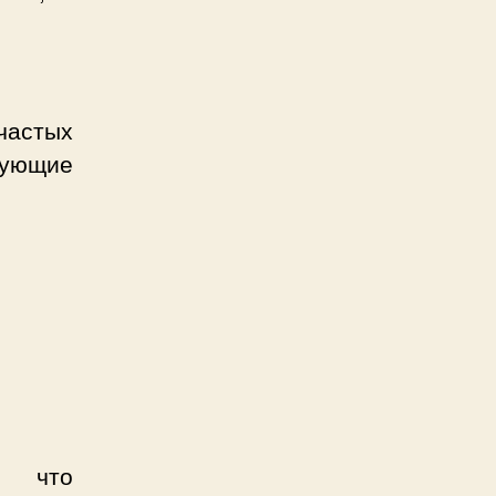
частых
едующие
т, что