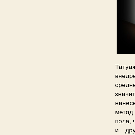
Татуа
внедр
средн
знач
нанес
метод
пола, 
и дру