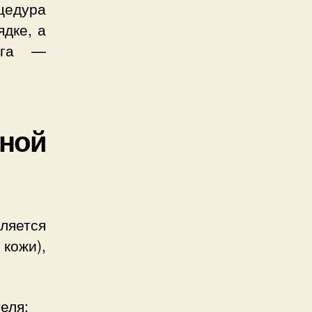
оцедура
дке, а
луга —
ной
яется
кожи),
еля;