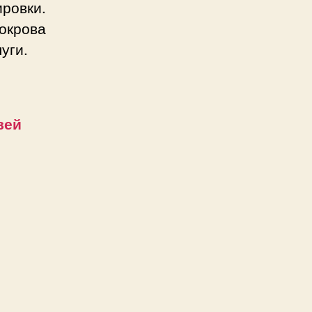
ровки.
окрова
уги.
вей