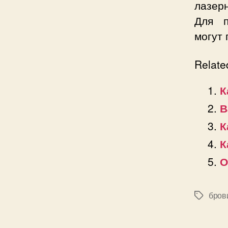
лазер
Для п
могут 
Relate
К
В
К
К
О
бров
Позначк