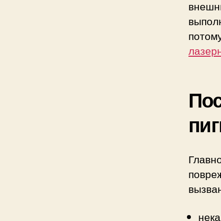
внешни
выпол
потом
лазер
По
пиг
Глав
повре
вызва
нека