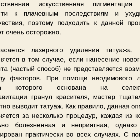
ественная искусственная пигментация
сти к плачевным последствиям и уху
увствия, поэтому подходить к данной про
т очень осторожно.
асается лазерного удаления татуажа,
няется в том случае, если нанесение новог
нта (частый способ) не представляется воз
ду факторов. При помощи неодимового л
та которого основана на селект
авитации гранул красителя, мастер тщате
тно выводит татуаж. Как правило, данная о
няется за несколько процедур, каждая из к
ьно болезненная и неприятная, однако
тирован практически во всех случаях. С п