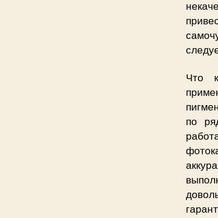
некач
приве
самоч
следуе
Что к
приме
пигме
по ря
рабо
фоток
аккура
выпол
довол
гаран