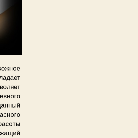
кожное
ладает
воляет
вного
данный
асного
красоты
ежащий