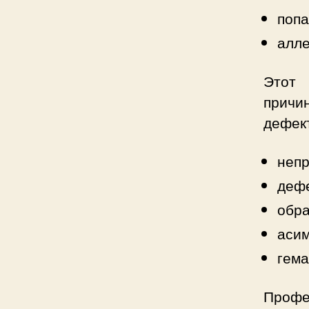
попа
алле
Этот 
причин
дефек
непр
дефе
обра
асим
гема
Профе