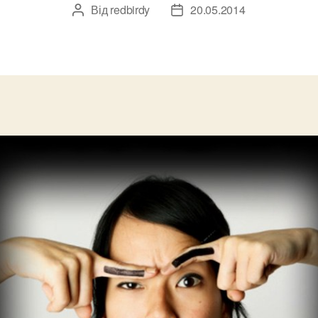
Від
redbirdy
20.05.2014
Автор
Дата
запису
запису