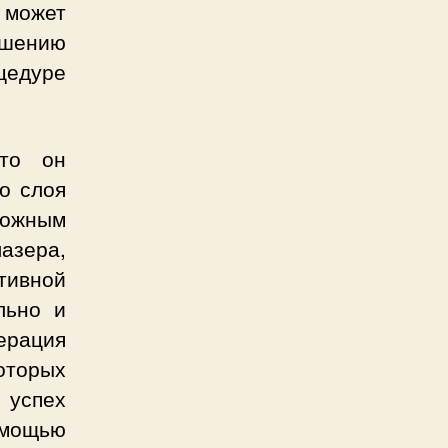
 может
дшению
цедуре
 то он
о слоя
можным
азера,
ивной
льно и
перация
оторых
 успех
омощью