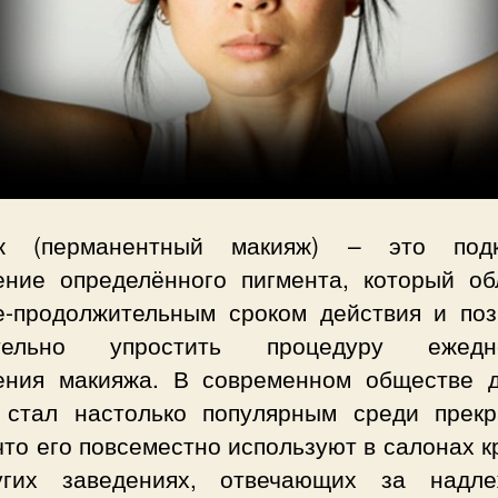
ж (перманентный макияж) – это под
ение определённого пигмента, который об
е-продолжительным сроком действия и поз
ительно упростить процедуру ежедне
ения макияжа. В современном обществе 
 стал настолько популярным среди прекр
что его повсеместно используют в салонах 
гих заведениях, отвечающих за надл