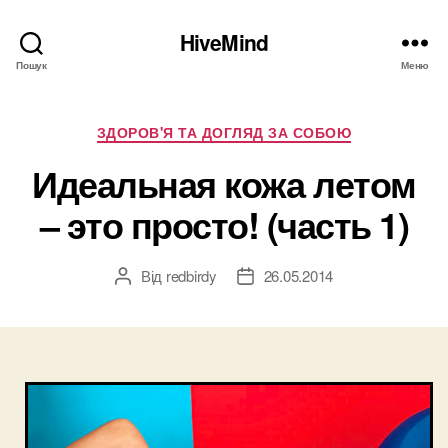
HiveMind
Пошук
Меню
Категорії
ЗДОРОВ'Я ТА ДОГЛЯД ЗА СОБОЮ
Идеальная кожа летом
– это просто! (часть 1)
Від
redbirdy
26.05.2014
Автор
Дата
запису
запису