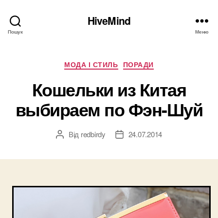
HiveMind
Пошук
Меню
Категорії
МОДА І СТИЛЬ
ПОРАДИ
Кошельки из Китая
выбираем по Фэн-Шуй
Від
redbirdy
24.07.2014
Автор
Дата
запису
запису