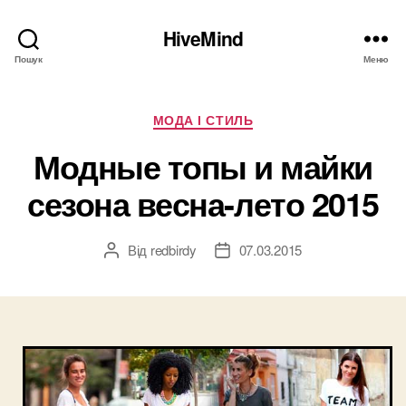
HiveMind
Пошук
Меню
Категорії
МОДА І СТИЛЬ
Модные топы и майки
сезона весна-лето 2015
Від
redbirdy
07.03.2015
Автор
Дата
запису
запису