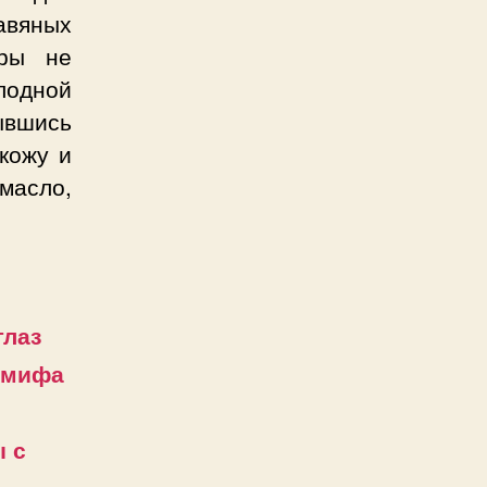
авяных
оры не
лодной
ывшись
кожу и
масло,
глаз
 мифа
 с