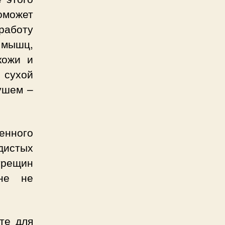
оможет
работу
 мышц,
кожи и
 сухой
ушем –
нного
дистых
трещин
йне не
те для