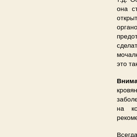
она с
откры
орган
предо
сдела
мочал
это та
Вним
кровя
забол
на ко
реком
Всегд