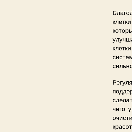
Благо
клетки
которы
улучш
клетк
систе
сильн
Регул
подде
сдела
чего 
очист
красо