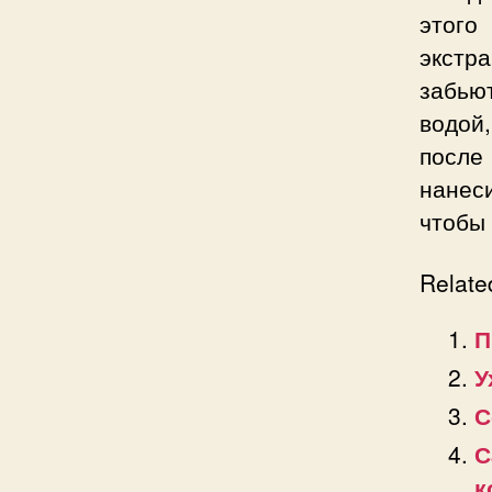
этого
экстр
забью
водой
после
нанес
чтобы 
Relate
П
У
С
С
к