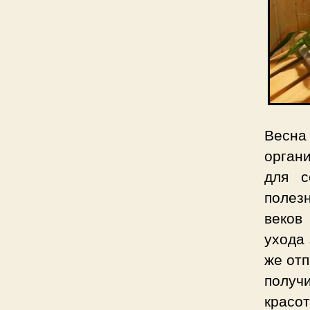
Весна
органи
для с
полез
веков
ухода 
же отп
получ
красот