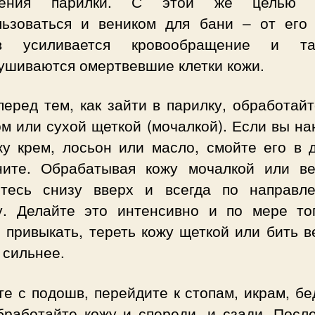
щения парилки. С этой же целью 
льзоваться и веником для бани – от его 
ов усиливается кровообращение и т
ушиваются омертвевшие клетки кожи.
перед тем, как зайти в парилку, обработай
м или сухой щеткой (мочалкой). Если вы н
жу крем, лосьон или масло, смойте его в 
ните. Обрабатывая кожу мочалкой или ве
йтесь снизу вверх и всегда по направл
у. Делайте это интенсивно и по мере тог
 привыкать, тереть кожу щеткой или бить 
 сильнее.
е с подошв, перейдите к стопам, икрам, б
бработайте кожу и спереди, и сзади. Посл