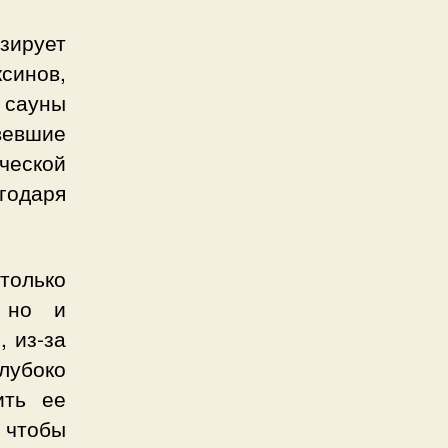
зирует
ксинов,
я сауны
вевшие
ческой
годаря
только
, но и
 из-за
лубоко
ить ее
 чтобы