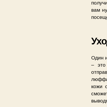
получи
вам ну
посещ
Ухо
Один и
– это
отправ
люффа
кожи 
сможе
вывод