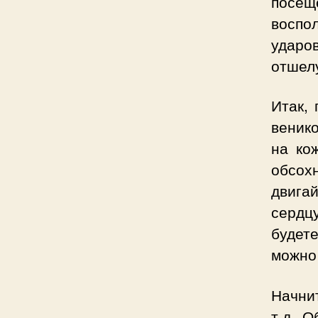
посе
воспо
удар
отшел
Итак, 
венико
на ко
обсох
двига
сердц
будете
можно
Начнит
т.д. О