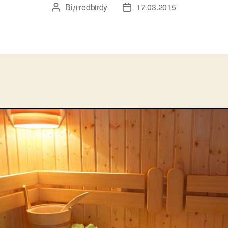
Від
redbirdy
17.03.2015
Автор
Дата
запису
запису