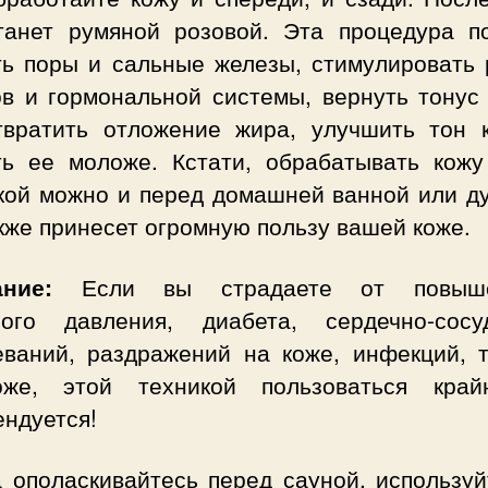
танет румяной розовой. Эта процедура п
ть поры и сальные железы, стимулировать 
ов и гормональной системы, вернуть тонус
твратить отложение жира, улучшить тон 
ть ее моложе. Кстати, обрабатывать кожу
кой можно и перед домашней ванной или д
кже принесет огромную пользу вашей коже.
ание:
Если вы страдаете от повыше
ного давления, диабета, сердечно-сосу
еваний, раздражений на коже, инфекций, 
же, этой техникой пользоваться кра
ендуется!
а ополаскивайтесь перед сауной, используй