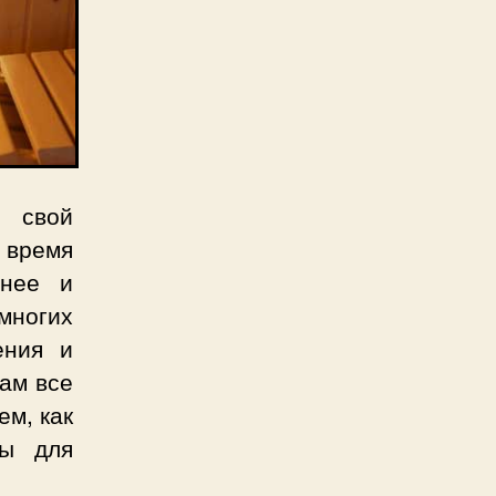
ь свой
и время
тнее и
многих
ения и
вам все
ем, как
зы для