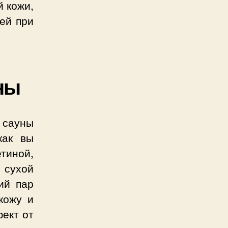
й кожи,
жей при
ны
я сауны
как вы
етиной,
 сухой
ий пар
кожу и
ект от