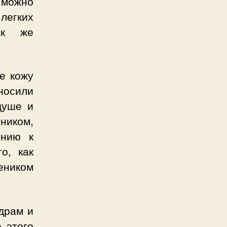
можно
легких
ак же
те кожу
аносили
душе и
ником,
ению к
о, как
веником
едрам и
е этого