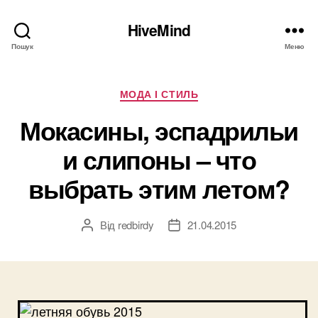
HiveMind
Пошук
Меню
Категорії
МОДА І СТИЛЬ
Мокасины, эспадрильи
и слипоны – что
выбрать этим летом?
Від
redbirdy
21.04.2015
Автор
Дата
запису
запису