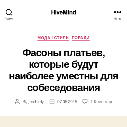
HiveMind
Пошук
Меню
Категорії
МОДА І СТИЛЬ
ПОРАДИ
Фасоны платьев,
которые будут
наиболее уместны для
собеседования
до
Від
redbirdy
07.05.2015
1 Коментар
Автор
Дата
Фасоны
запису
запису
платьев
которы
будут