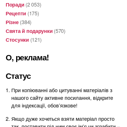
(2 053)
Поради
(175)
Рецепти
(384)
Різне
(570)
Свята й подарунки
(121)
Стосунки
О, реклама!
Статус
При копіюванні або цитуванні матеріалів з
нашого сайту активне посилання, відкрите
для індексації, обов’язкове!
Якщо дуже хочеться взяти матеріал просто
так, поставити під ним своє ім’я чи зграбити –