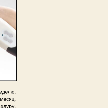
делю,
месяц.
едуру,