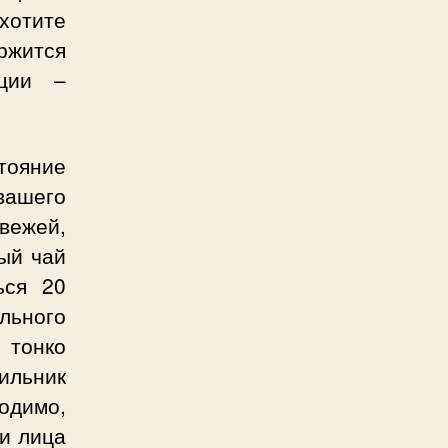
хотите
жится
кции –
тояние
ашего
свежей,
ый чай
ься 20
льного
 тонко
ильник
ходимо,
ки лица