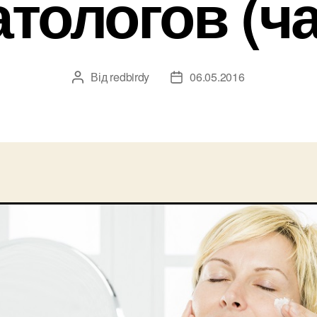
тологов (ча
Від
redbirdy
06.05.2016
Автор
Дата
запису
запису