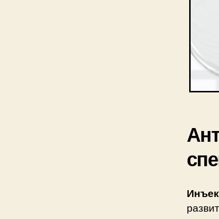
Ант
сп
Инъек
разви