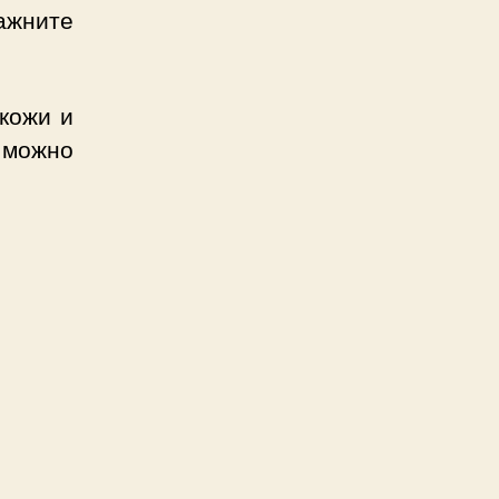
лажните
 кожи и
 можно