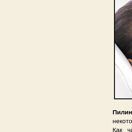
Пилин
некот
Как ч