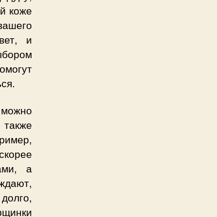
ей коже
вашего
вет, и
ыбором
омогут
ся.
 можно
 также
ример,
скорее
ами, а
рждают,
 долго,
рщинки