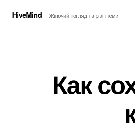
HiveMind
Жіночий погляд на різні теми
Как со