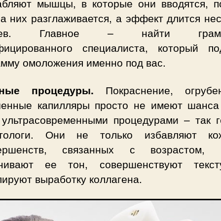
абляют мышцы, в которые они вводятся, п
а них разглаживается, а эффект длится не
яцев. Главное – найти грамот
фицированного специалиста, который по
амму омоложения именно под вас.
рные процедуры.
Покраснение, огрубе
ченные капилляры просто не имеют шанса
 ультрасовременными процедурами – так г
тологи. Они не только избавляют к
вершенств, связанных с возрастом,
нивают ее тон, совершенствуют текс
лируют выработку коллагена.