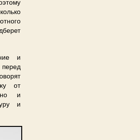
оэтому
сколько
ного
дберет
ние и
 перед
оворят
ожу от
 но и
туру и