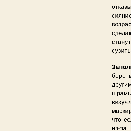
отказы
сияни
возра
сдела
стану
сузить
Запол
борот
други
шрамы
визуа
маскир
что ес
из-за