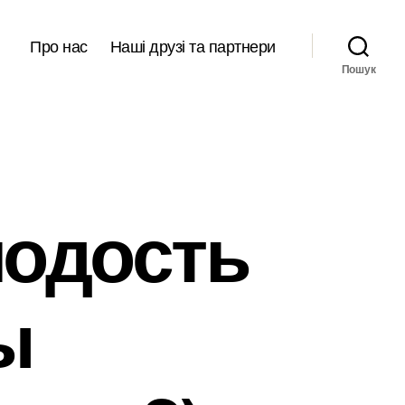
Про нас
Наші друзі та партнери
Пошук
лодость
ы