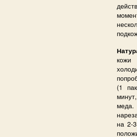
дейст
моме
неско
подкож
Натур
кожи
холоди
попро
(1 па
минут
меда.
нарез
на 2-3
положи