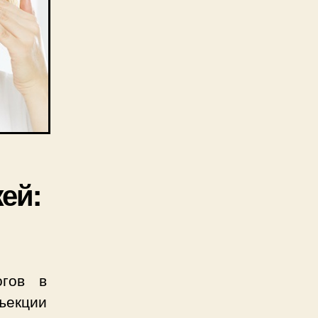
ей:
гов в
ъекции