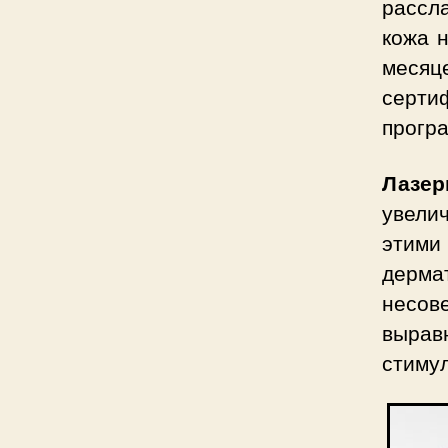
рассл
кожа н
мес
серти
прогр
Лазе
увели
этими
дерма
несо
вырав
стиму