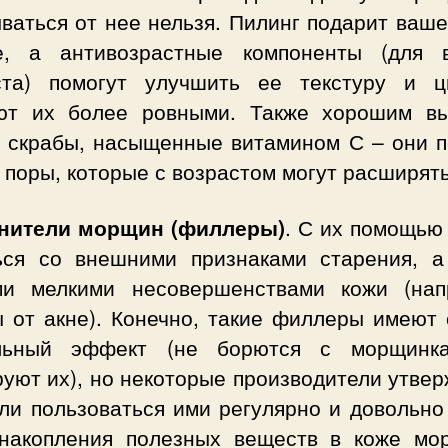
ваться от нее нельзя. Пилинг подарит ваш
е, а антивозрастные компоненты (для 
ста) помогут улучшить ее текстуру и ц
ют их более ровными. Также хорошим в
т скрабы, насыщенные витамином С – они п
 поры, которые с возрастом могут расширять
нители морщин (филлеры)
. С их помощью
ься со внешними признаками старения, а
ми мелкими несовершенствами кожи (нап
 от акне). Конечно, такие филлеры имеют 
льный эффект (не борются с морщинк
уют их), но некоторые производители утве
ли пользоваться ими регулярно и довольно
 накопления полезных веществ в коже мо