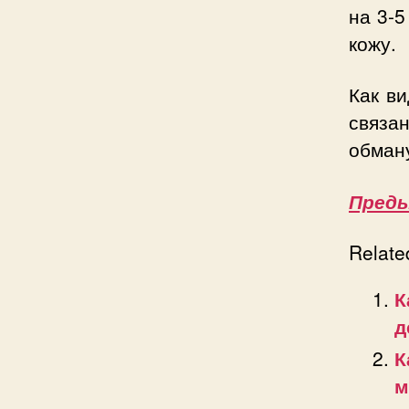
на 3-5
кожу.
Как ви
связа
обман
Пред
Relate
К
д
К
м