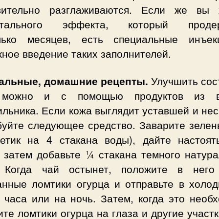
вительно разглаживаются. Если же вы 
нтального эффекта, который продер
лько месяцев, есть специальные инъе
ное введение таких заполнителей.
альные, домашние рецепты.
Улучшить сос
 можно и с помощью продуктов из в
льника. Если кожа выглядит уставшей и не
буйте следующее средство. Заварите зелен
кетик на 4 стакана воды), дайте настоят
, затем добавьте ¼ стакана темного натура
 Когда чай остынет, положите в него
анные ломтики огурца и отправьте в холод
 часа или на ночь. Затем, когда это необ
те ломтики огурца на глаза и другие участ