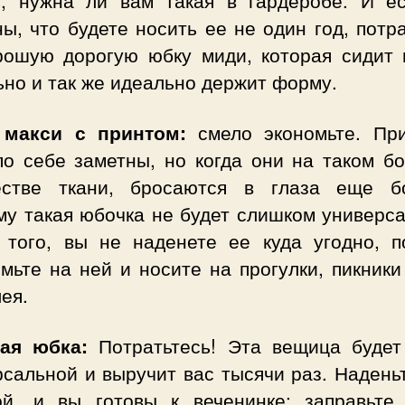
ы, что будете носить ее не один год, потр
рошую дорогую юбку миди, которая сидит 
но и так же идеально держит форму.
макси с принтом:
смело экономьте. Пр
по себе заметны, но когда они на таком б
естве ткани, бросаются в глаза еще б
му такая юбочка не будет слишком универса
 того, вы не наденете ее куда угодно, п
мьте на ней и носите на прогулки, пикники 
ея.
ая юбка:
Потратьтесь! Эта вещица будет
сальной и выручит вас тысячи раз. Надень
ой, и вы готовы к веченинке; заправьте