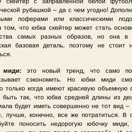
у скейтер с заправленной белой футбол
ческой рубашкой – да с чем угодно! Допол
выми лоферами или классическими лодо
в том, что юбка скейтер может стать основ
ства самых разных образов, но она в
ская базовая деталь, поэтому не стоит 
ься.
 миди:
это новый тренд, что само по
азывает сэкономить. Но юбки миди смо
о только когда имеют красивую объемную 
 быть так, что юбка средней длины из де
иала будет иметь совершенно не тот вид – 
е, лучше, конечно, все же потратиться. В 
буйте поносить недорогую юбочку миди,
ь, нужна ли вам такая в гардеробе. И е