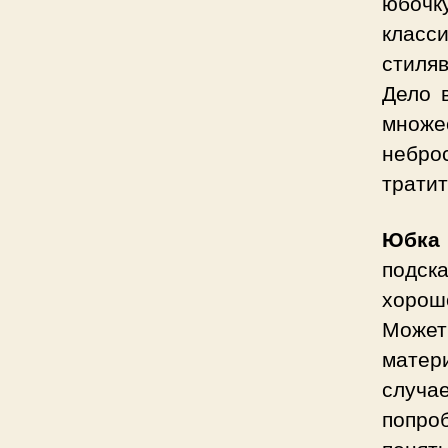
юбочк
класси
стиля
Дело 
множе
небро
тратит
Юбка
подск
хорош
Может
матер
случа
попро
понят