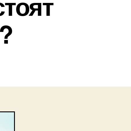
стоят
?