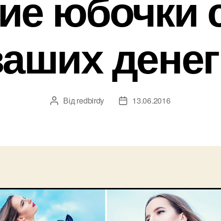
ие юбочки 
ваших денег
Від
redbirdy
13.06.2016
Автор
Дата
запису
запису