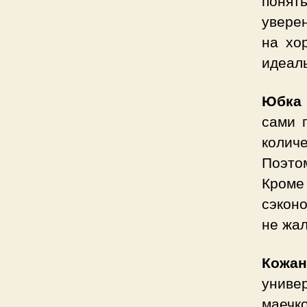
уверен
на хо
идеаль
Юбка 
сами 
колич
Поэто
Кроме
сэконо
не жал
Кожан
универ
маечк