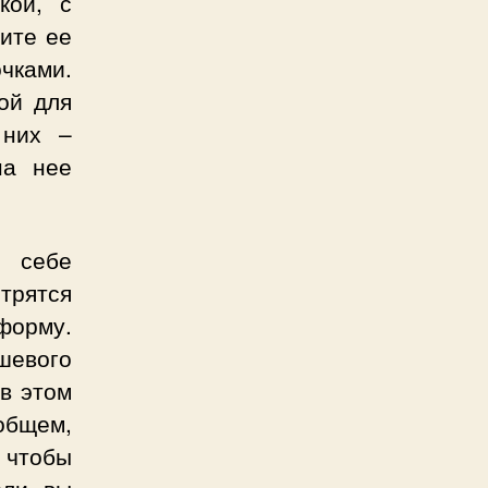
кой, с
ните ее
чками.
ой для
 них –
на нее
 себе
трятся
форму.
шевого
в этом
общем,
 чтобы
сли вы