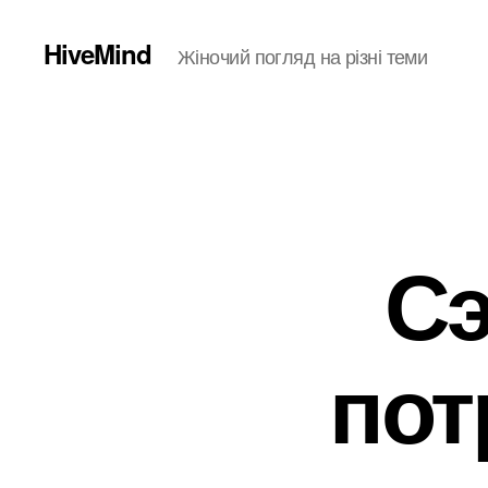
HiveMind
Жіночий погляд на різні теми
Сэ
пот