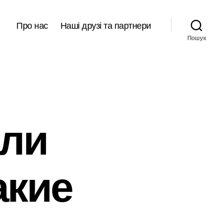
Про нас
Наші друзі та партнери
Пошук
или
акие