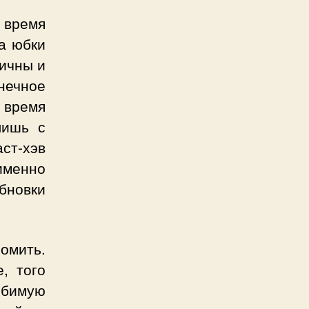
 время
да юбки
тичны и
нечное
 время
лишь с
аст-хэв
именно
бновки
омить.
, того
юбимую