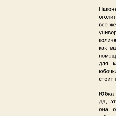
Након
оголит
все же
униве
колич
как в
помощь
для к
юбочк
стоит 
Юбка 
Да, э
она о