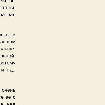
атьтесь
на вас
инты и
ольшом
ольше.
льной.
оэтому
и т.д.,
 очень
те ее с
 в нее