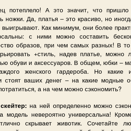
ец потеплело! А это значит, что пришло
ь ножки. Да, платья – это красиво, но иног
 выигрывают. Как минимум, они более прак
рсальны: с ними можно составить беско
ество образов, при чем самых разных! В то
арьировать +стиль, надев платье, можно 
ю обуви и аксессуаров. В общем, юбки – м
аждого женского гардероба. Но какие 
и стоят ваших денег – на какие модные о
потратиться, а на чем можно сэкономить?
скейтер:
на ней определенно можно сэкон
та модель невероятно универсальна! Кроме
тлично скрывает животик. Сочетайте л