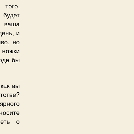
 того,
 будет
ь ваша
день, и
во, но
 ножки
роде бы
 как вы
тстве?
ярного
оносите
леть о