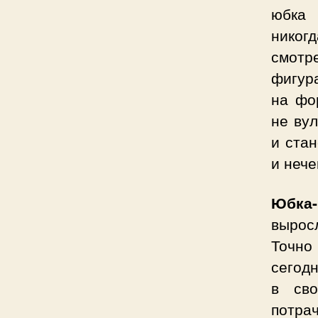
юбка 
никог
смотр
фигура
на фо
не ву
и стан
и нече
Юбка-
вырос
Точно
сегодн
в сво
потрач