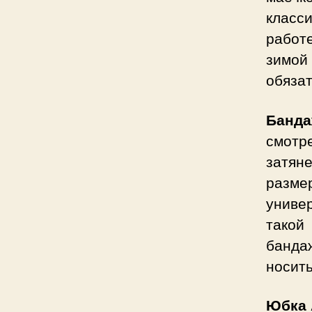
класс
работ
зимой 
обяза
Банд
смотре
затян
разм
униве
такой
банда
носить
Юбка 