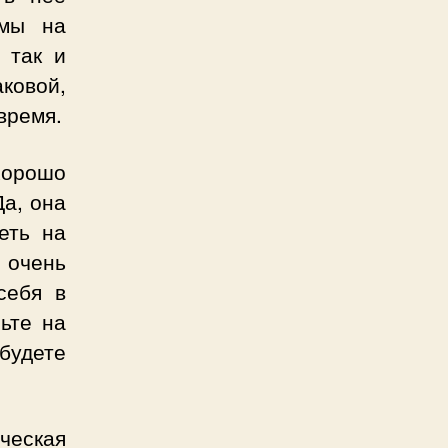
имы на
 так и
аковой,
время.
орошо
Да, она
еть на
очень
себя в
ьте на
будете
ическая