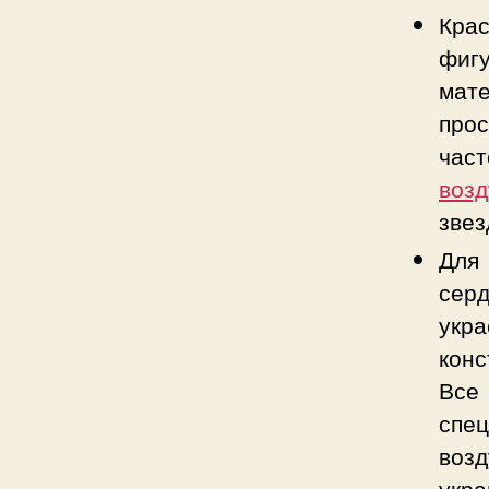
Кра
фиг
мат
про
час
воз
звез
Для
сер
укр
конс
Все
спе
воз
у