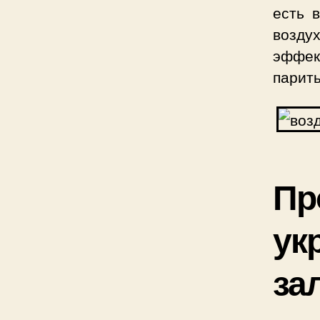
есть 
возду
эффект
парить
П
ук
за