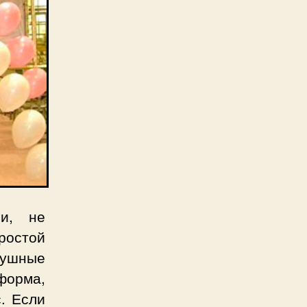
ми, не
ростой
душные
форма,
с. Если