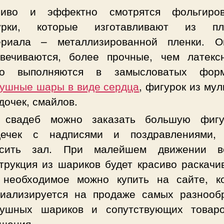
сиво и эффектно смотрятся фольгиро
урки, которые изготавливают из пло
ериала – металлизированной пленки. 
свечиваются, более прочные, чем латекс
то выполняются в замысловатых фор
душные шары в виде сердца
, фигурок из мул
дочек, смайлов.
 свадеб можно заказать большую фиг
дечек с надписями и поздравлениями,
асить зал. При малейшем движении в
трукция из шариков будет красиво раскачи
 необходимое можно купить на сайте, к
циализируется на продаже самых разнооб
душных шариков и сопутствующих товар
крашения зало