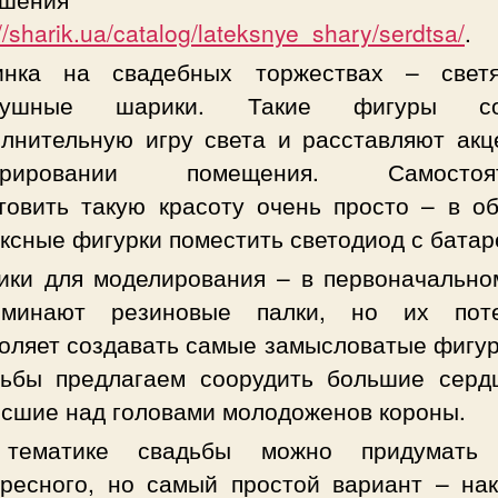
://sharik.ua/catalog/lateksnye_shary/serdtsa/
.
инка на свадебных торжествах – свет
душные шарики. Такие фигуры со
лнительную игру света и расставляют акц
орировании помещения. Самостоят
товить такую красоту очень просто – в о
ксные фигурки поместить светодиод с батар
ики для моделирования – в первоначально
оминают резиновые палки, но их пот
оляет создавать самые замысловатые фигур
дьбы предлагаем соорудить большие серд
сшие над головами молодоженов короны.
тематике свадьбы можно придумать 
ресного, но самый простой вариант – нак