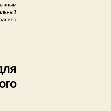
бычным
ельный
красиво
ля
ого