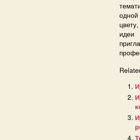
темат
одной
цвету
идеи 
приг
профес
Relate
И
И
к
И
р
Т