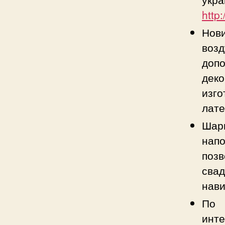
http
Нов
воз
допо
дек
изго
лате
Шар
нап
позв
сва
нави
По 
инте