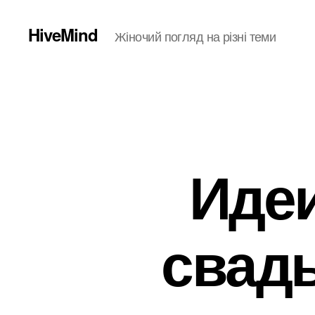
HiveMind
Жіночий погляд на різні теми
Иде
свад