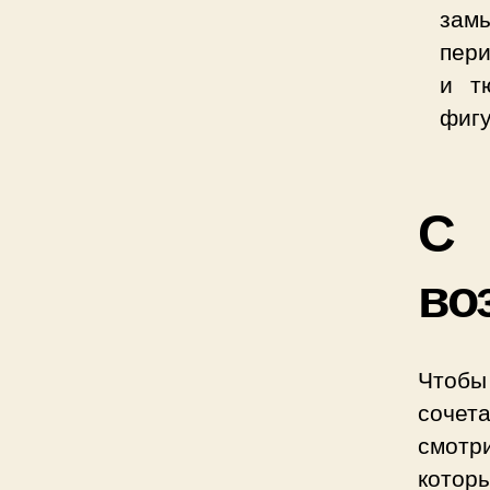
замы
пер
и т
фигу
С 
во
Чтобы
сочет
смотр
которы