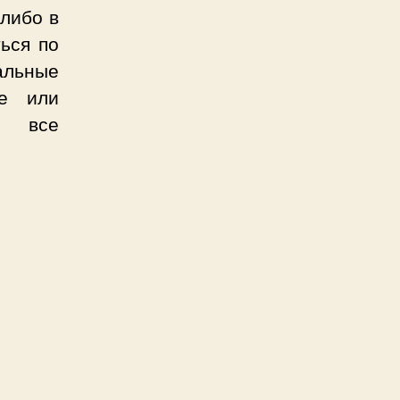
либо в
ься по
альные
те или
т все