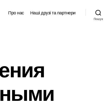
Про нас
Наші друзі та партнери
Пошук
ения
шными