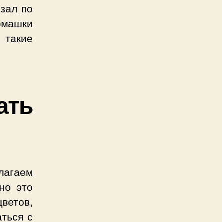
зал по
омашки
 такие
ать
лагаем
но это
ветов,
аться с