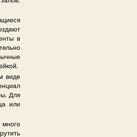
ящиеся
здают
енты в
ельно
бычные
ейкой.
м виде
енциал
ы. Для
ца или
много
рутить