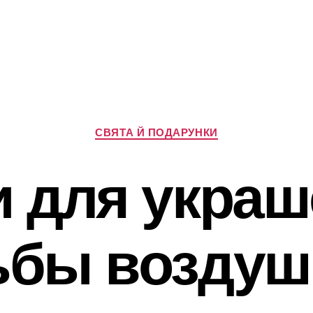
Категорії
СВЯТА Й ПОДАРУНКИ
и для украш
ьбы возду