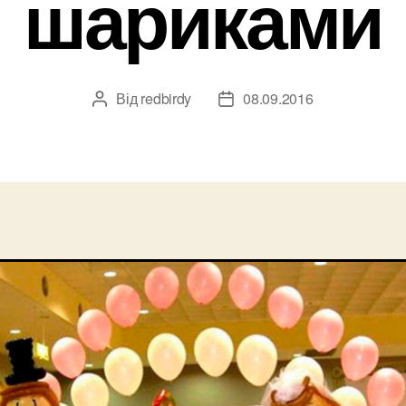
шариками
Від
redbirdy
08.09.2016
Автор
Дата
запису
запису