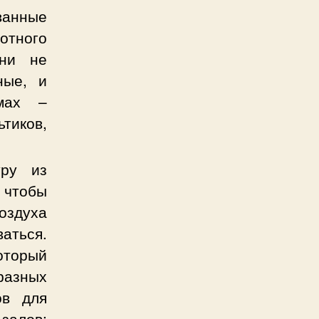
ванные
тного
Они не
ные, и
мах –
ьтиков,
уру из
 чтобы
оздуха
ваться.
оторый
разных
ов для
в: