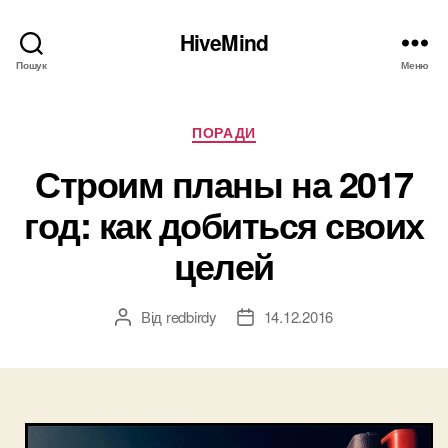
HiveMind
Пошук
Меню
Категорії
ПОРАДИ
Строим планы на 2017
год: как добиться своих
целей
Від
redbirdy
14.12.2016
Автор
Дата
запису
запису