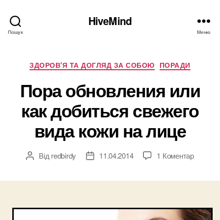
HiveMind
Пошук
Меню
Категорії
ЗДОРОВ'Я ТА ДОГЛЯД ЗА СОБОЮ
ПОРАДИ
Пора обновления или
как добиться свежего
вида кожи на лице
до
Від
redbirdy
11.04.2014
1 Коментар
Автор
Дата
Пора
запису
запису
обновл
или
как
добить
свежего