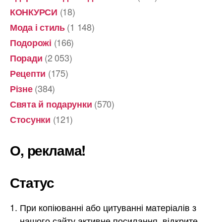
(18)
КОНКУРСИ
(1 148)
Мода і стиль
(166)
Подорожі
(2 053)
Поради
(175)
Рецепти
(384)
Різне
(570)
Свята й подарунки
(121)
Стосунки
О, реклама!
Статус
При копіюванні або цитуванні матеріалів з
нашого сайту активне посилання, відкрите