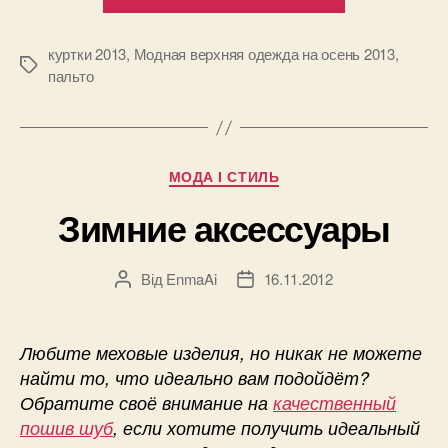
верхняя
одежда
на
куртки 2013
,
Модная верхняя одежда на осень 2013
,
Позначки
пальто
осень
2013”
Категорії
МОДА І СТИЛЬ
Зимние аксессуары
Від
EnmaAi
16.11.2012
Автор
Дата
запису
запису
Любите меховые изделия, но никак не можете
найти то, что идеально вам подойдёт?
Обратите своё внимание на
качественный
пошив шуб
, если хотите получить идеальный