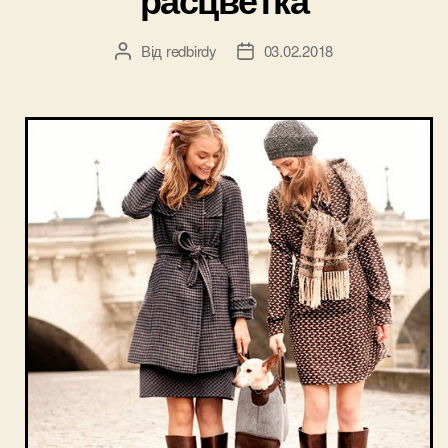
Від
redbirdy
03.02.2018
Автор
Дата
запису
запису