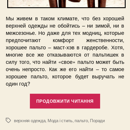
Мы живем в таком климате, что без хорошей
верхней одежды не обойтись – ни зимой, ни в
межсезонье. Но даже для тех модниц, которые
предпочитают комфорт женственности,
хорошее пальто – маст-хэв в гардеробе. Хотя,
многие все же отказываются от пальтишек в
силу того, что найти «свое» пальто может быть
очень непросто. Как же его найти – то самое
хорошее пальто, которое будет выручать не
один год?
“Выбираем
ПРОДОВЖИТИ ЧИТАННЯ
пальто:
длина,
фасон,
верхняя одежда
,
Мода і стиль
,
пальто
,
Поради
Позначки
расцветка”