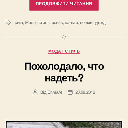
ПРОДОВЖИТИ ЧИТАННЯ
пальто
на
осень”
зима
,
Мода і стиль
,
осень
,
пальто
,
пошив одежды
Позначки
Категорії
МОДА І СТИЛЬ
Похолодало, что
надеть?
Від
EnmaAi
20.08.2012
Автор
Дата
запису
запису