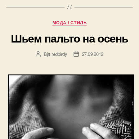
Категорії
МОДА І СТИЛЬ
Шьем пальто на осень
Від
redbirdy
27.09.2012
Автор
Дата
запису
запису