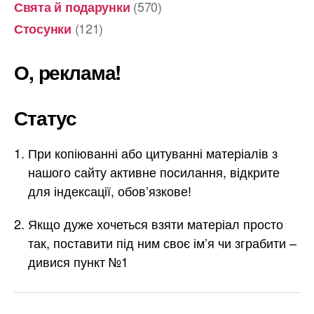
(570)
Свята й подарунки
(121)
Стосунки
О, реклама!
Статус
При копіюванні або цитуванні матеріалів з
нашого сайту активне посилання, відкрите
для індексації, обов’язкове!
Якщо дуже хочеться взяти матеріал просто
так, поставити під ним своє ім’я чи зграбити –
дивися пункт №1