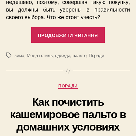
недешево, поэтому, совершая такую покупку,
вы должны быть уверены в правильности
своего выбора. Что же стоит учесть?
“Выглядеть
ПРОДОВЖИТИ ЧИТАННЯ
элегантно
в
сезон
зима
,
Мода і стиль
,
одежда
,
пальто
,
Поради
Позначки
холодов?
Выбираем
свое
Категорії
ПОРАДИ
идеальное
пальто!”
Как почистить
кашемировое пальто в
домашних условиях