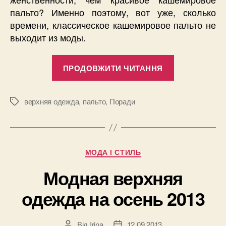
пальто? Именно поэтому, вот уже, сколько
времени, классическое кашемировое пальто не
выходит из моды.
“Как
ПРОДОВЖИТИ ЧИТАННЯ
почистить
кашемирово
пальто
верхняя одежда
,
пальто
,
Поради
Позначки
в
домашних
условиях”
Категорії
МОДА І СТИЛЬ
Модная верхняя
одежда на осень 2013
Від
Irina
12.09.2013
Автор
Дата