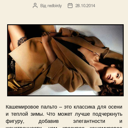
Від
redbirdy
28.10.2014
Автор
Дата
запису
запису
Кашемировое пальто – это классика для осени
и теплой зимы. Что может лучше подчеркнуть
фигуру, добавив элегантности и
женственности, чем красивое кашемировое