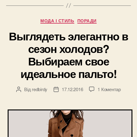
Категорії
МОДА І СТИЛЬ
ПОРАДИ
Выглядеть элегантно в
сезон холодов?
Выбираем свое
идеальное пальто!
до
Від
redbirdy
17.12.2016
1 Коментар
Автор
Дата
Выгляд
запису
запису
элегант
в
сезон
холодо
Выбира
свое