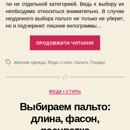
ли не отдельной категорией. Ведь к выбору их
необходимо относиться внимательно. В случае
неудачного выбора пальто не только не уберет,
но и подчеркнет лишние килограммы…
“Как
ПРОДОВЖИТИ ЧИТАННЯ
подобрать
пальто
для
верхняя одежда
,
Мода і стиль
,
пальто
,
Поради
Позначки
женщин
большого
размера?
Категорії
МОДА І СТИЛЬ
Совет
экспертов”
Выбираем пальто:
длина, фасон,
расцветка