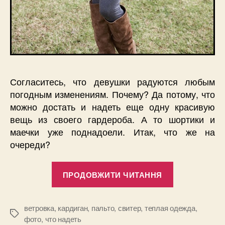
Согласитесь, что девушки радуются любым
погодным изменениям. Почему? Да потому, что
можно достать и надеть еще одну красивую
вещь из своего гардероба. А то шортики и
маечки уже поднадоели. Итак, что же на
очереди?
“Похолодал
ПРОДОВЖИТИ ЧИТАННЯ
что
надеть?”
ветровка
,
кардиган
,
пальто
,
свитер
,
теплая одежда
,
Позначки
фото
,
что надеть