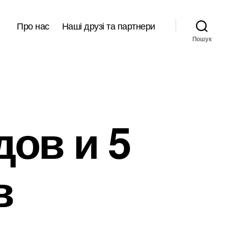
Про нас
Наші друзі та партнери
Пошук
дов и 5
в