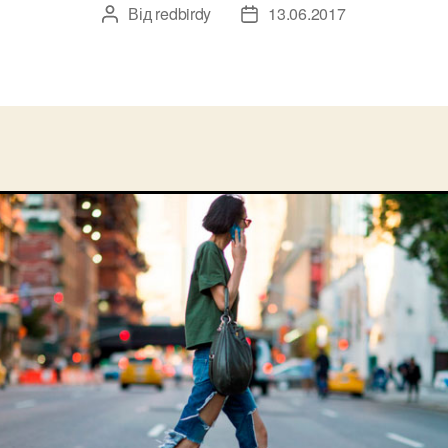
Від
redbirdy
13.06.2017
Автор
Дата
запису
запису