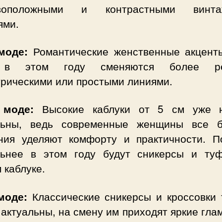
ивоположными и контрастными винта
ями.
моде:
Романтические женственные акцент
 в этом году сменяются более ре
трическими или простыми линиями.
 моде:
Высокие каблуки от 5 см уже 
льны, ведь современные женщины все 
ния уделяют комфорту и практичности. П
льнее в этом году будут сникерсы и ту
 каблуке.
моде:
Классические сникерсы и кроссовки 
 актуальны, на смену им приходят яркие гл