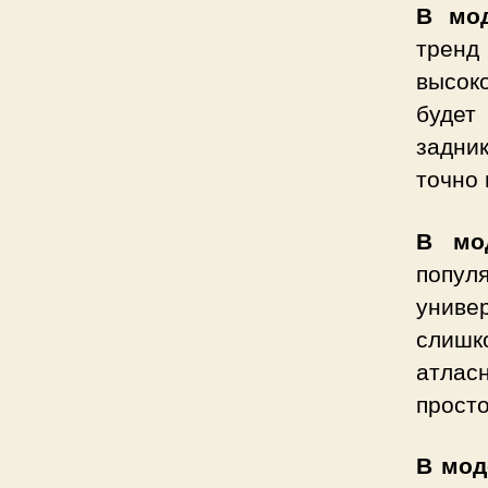
В мод
тренд
высоко
будет
задни
точно 
В мо
попу
униве
слишк
атлас
прост
В мод