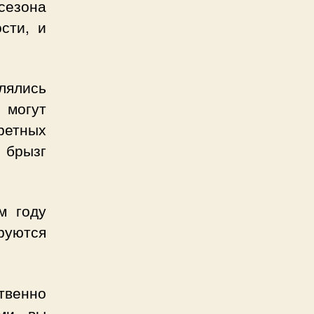
 сезона
сти, и
лялись
 могут
ретных
и брызг
м году
руются
твенно
ими вы