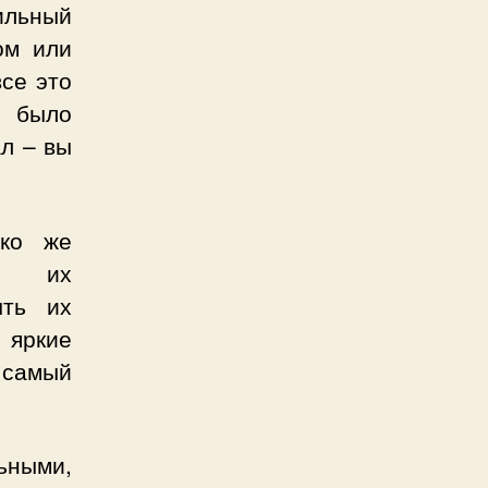
ильный
ом или
все это
е было
л – вы
ько же
ря их
ыть их
 яркие
 самый
ьными,