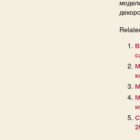
модел
декор
Relate
В
с
М
к
М
М
и
С
2