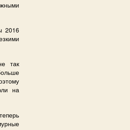
жными
ы 2016
зкими
не так
больше
оэтому
фли на
теперь
амурные