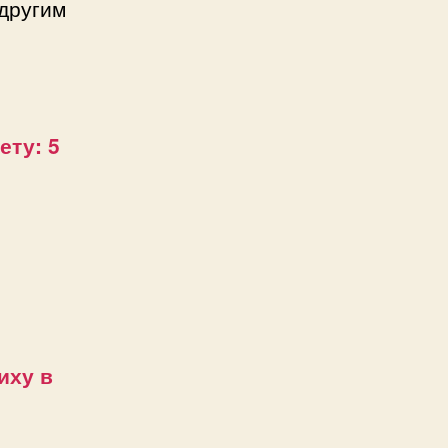
другим
ету: 5
иху в