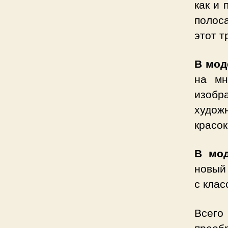
как и 
полос
этот т
В мод
на мн
изобр
художн
красок
В мод
новый
с клас
Всего
преоб