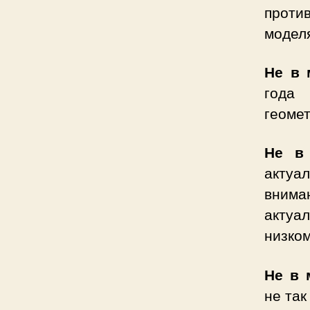
прот
модел
Не в 
года
геоме
Не в
актуа
внима
актуа
низком
Не в 
не так