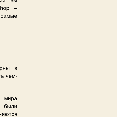
Shop –
 самые
ярны в
ть чем-
и мира
ы были
няются