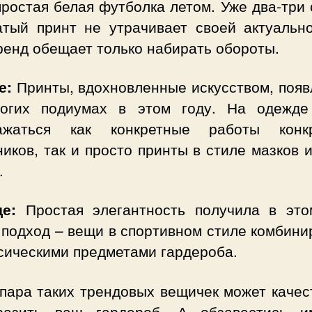
простая белая футболка летом. Уже два-три
атый принт не утрачивает своей актуально
ренд обещает только набирать обороты.
е:
Принты, вдохновленные искусством, появ
огих подиумах в этом году. На одежде
ажаться как конкретные работы конк
иков, так и просто принты в стиле мазков 
.
е:
Простая элегантность получила в это
 подход – вещи в спортивном стиле комбини
сическими предметами гардероба.
 пара таких трендовых вещичек может качес
разить ваш гардероб. А обзавестись 