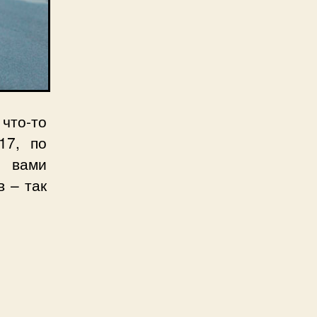
 что-то
17, по
 вами
 – так