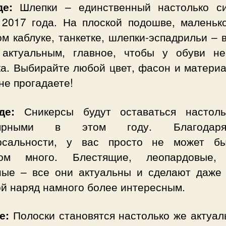
е:
Шлепки – единственный настолько с
 2017 года. На плоской подошве, маленьк
м каблуке, танкетке, шлепки-эспадрильи – 
 актуальным, главное, чтобы у обуви н
ка. Выбирайте любой цвет, фасон и материа
не прогадаете!
де:
Сникерсы будут оставаться настол
лярными в этом году. Благода
рсальности, у вас просто не может б
ом много. Блестящие, леопардовые,
ные – все они актуальны и сделают даже
ой наряд намного более интересным.
е:
Полоски становятся настолько же актуал