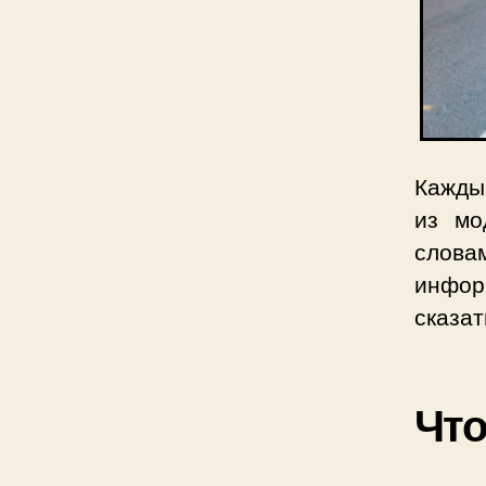
Каждый
из мо
слов
инфор
сказат
Что