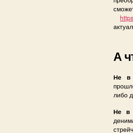
сможе
http
актуал
А ч
Не в
прошло
либо д
Не в
деним
стрей