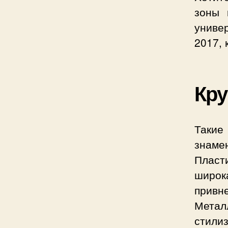
зоны 
униве
2017, 
Кру
Такие
знаме
Пласти
широк
привн
Метал
стили