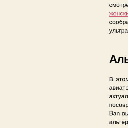
смотр
женск
сообр
ультр
Аль
В это
авиат
акту
посов
Ban вы
альте