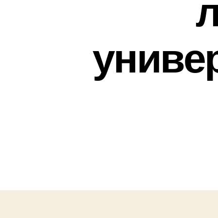
л
униве