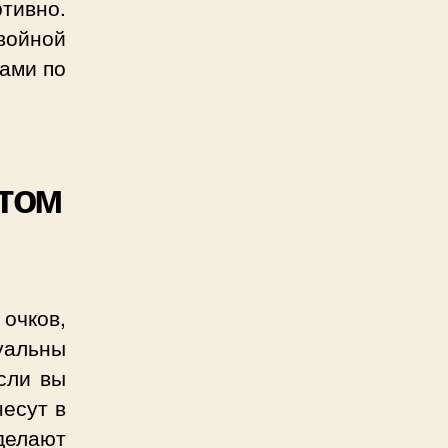
ртивно.
войной
сами по
 том
очков,
уальны
если вы
несут в
делают