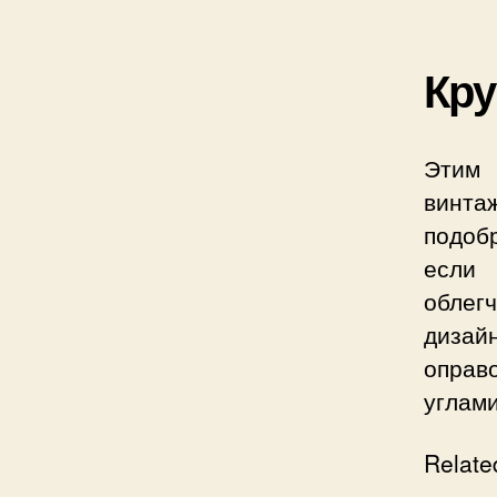
Кру
Этим 
винта
подобр
если 
облег
дизай
оправ
углами
Relate