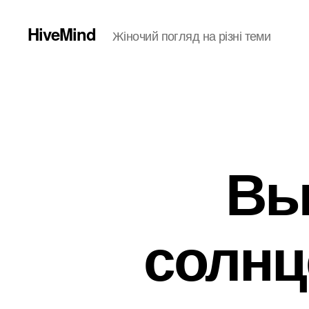
HiveMind
Жіночий погляд на різні теми
Вы
солнц