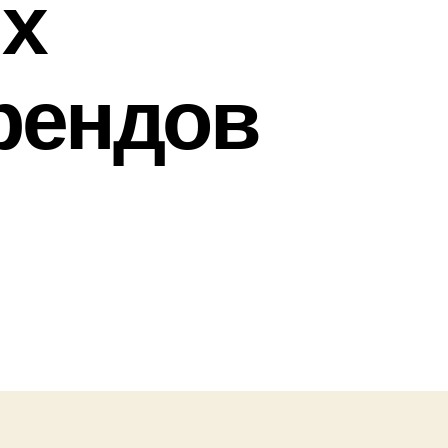
ых
рендов