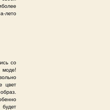
иболее
а-лето
ись со
 моде!
овольно
е цвет
образ.
обенно
 будет