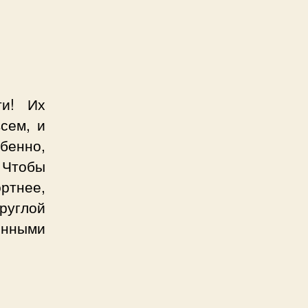
ти! Их
сем, и
обенно,
 Чтобы
ртнее,
руглой
енными