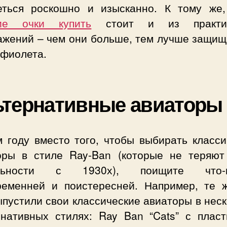
еться роскошно и изысканно. К тому же,
ие очки купить
стоит и из практич
ажений – чем они больше, тем лучше защищ
афиолета.
тернативные авиаторы
м году вместо того, чтобы выбирать класси
оры в стиле Ray-Ban (которые не теряют
альности с 1930х), поищите что-н
ременней и поистересней. Например, те 
пустили свои классические авиаторы в нес
рнативных стилях: Ray Ban “Cats” с пласт