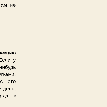
вам не
лекцию
Если у
-нибудь
ками,
ас это
й день,
ряд, к