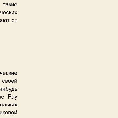
 такие
еских
ают от
ческие
 своей
ибудь
же Ray
кольких
иковой