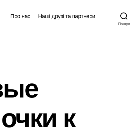
Про нас
Наші друзі та партнери
Пошук
вые
очки к