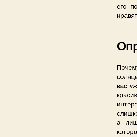
его п
нравят
Опр
Почем
солнц
вас уж
крас
интер
слишко
а лиш
котор