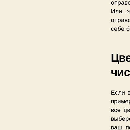
оправо
Или ж
оправо
себе б
Цве
чис
Если 
приме
все цв
выбере
ваш п