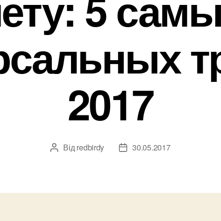
ету: 5 сам
рсальных т
2017
Від
redbirdy
30.05.2017
Автор
Дата
запису
запису