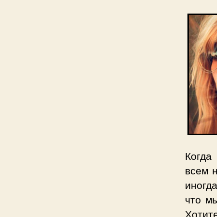
Когда
всем н
иногд
что м
Хотит