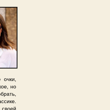
 очки,
кое, но
брать,
ссике.
 своей