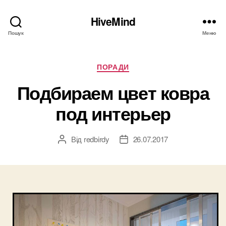
HiveMind
Пошук
Меню
Категорії
ПОРАДИ
Подбираем цвет ковра
под интерьер
Від
redbirdy
26.07.2017
Автор
Дата
запису
запису