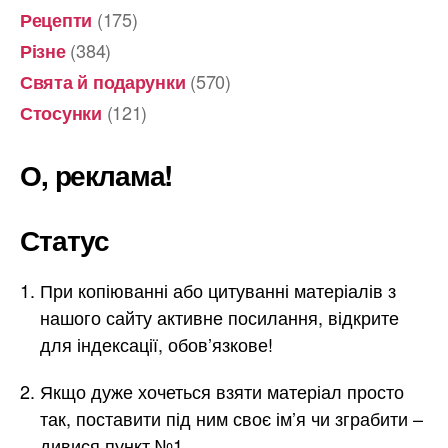
(175)
Рецепти
(384)
Різне
(570)
Свята й подарунки
(121)
Стосунки
О, реклама!
Статус
При копіюванні або цитуванні матеріалів з
нашого сайту активне посилання, відкрите
для індексації, обов’язкове!
Якщо дуже хочеться взяти матеріал просто
так, поставити під ним своє ім’я чи зграбити –
дивися пункт №1